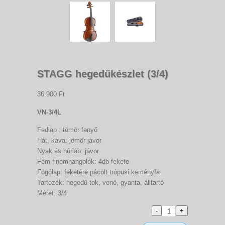
STAGG hegedűkészlet (3/4)
36.900 Ft
VN-3/4L
Fedlap : tömör fenyő
Hát, káva: jömör jávor
Nyak és húrláb: jávor
Fém finomhangolók: 4db fekete
Fogólap: feketére pácolt trópusi keményfa
Tartozék: hegedű tok, vonó, gyanta, álltartó
Méret: 3/4