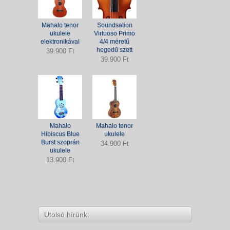
Mahalo tenor
Soundsation
ukulele
Virtuoso Primo
elektronikával
4/4 méretű
hegedű szett
39.900 Ft
39.900 Ft
Mahalo
Mahalo tenor
Hibiscus Blue
ukulele
Burst szoprán
34.900 Ft
ukulele
13.900 Ft
Utolsó hírünk: