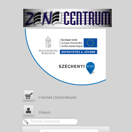
0
termék
|
Kijelentkezés
Fiókom