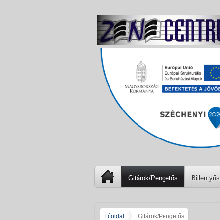
Gitárok/Pengetős
Billentyűs
Főoldal
Gitárok/Pengetős