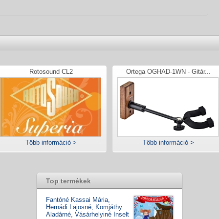
Rotosound CL2
Ortega OGHAD-1WN - Gitár...
Több információ >
Több információ >
Top termékek
Fantóné Kassai Mária,
Hernádi Lajosné, Komjáthy
Aladárné, Vásárhelyiné Inselt