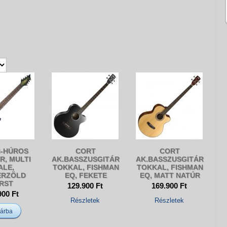
8-HÚROS
CORT
CORT
R, MULTI
AK.BASSZUSGITÁR
AK.BASSZUSGITÁR
ALE,
TOKKAL, FISHMAN
TOKKAL, FISHMAN
ERZÖLD
EQ, FEKETE
EQ, MATT NATÚR
RST
129.900 Ft
169.900 Ft
900 Ft
Részletek
Részletek
árba