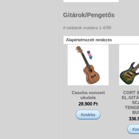
Gitárok/Pengetős
A találatok mutatva 1–6/99
Cascha concert
CORT 
ukulele
EL.GITÁ
SC
28.900 Ft
TENG
BU
Kosárba
336.
Kos