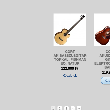
CORT
C
AK.BASSZUSGITÁR
AKUS
TOKKAL, FISHMAN
GI
EQ, NATÚR
ELEKTRO
BA
122.900 Ft
119.
Részletek
Kos
1
2
3
›
»