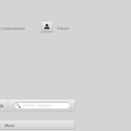
k
|
Kijelentkezés
Fiókom
tők
Meta