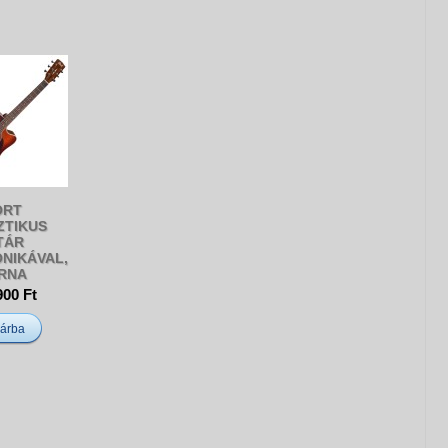
ORT
ZTIKUS
TÁR
NIKÁVAL,
RNA
900 Ft
árba