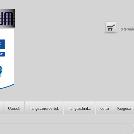
0
termé
Ütősök
Hangszererősítők
Hangtechnika
Kotta
Kiegészí