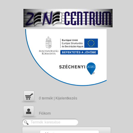
0
termék
|
Kijelentkezés
Fiókom