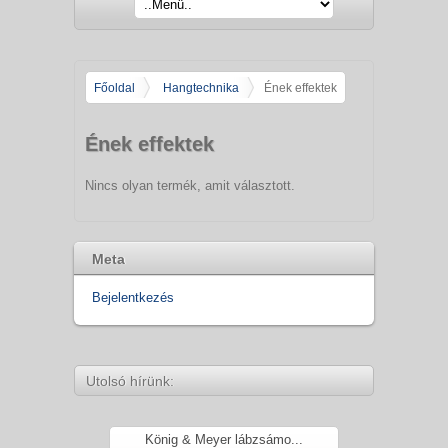
Főoldal
Hangtechnika
Ének effektek
Ének effektek
Nincs olyan termék, amit választott.
Meta
Bejelentkezés
Utolsó hírünk:
König & Meyer lábzsámo...