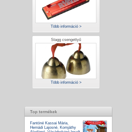
Több információ >
Stagg csengettyű
Több információ >
Top termékek
Fantóné Kassai Mária,
Hernádi Lajosné, Komjáthy
Aladárné, Vásárhelyiné Inselt