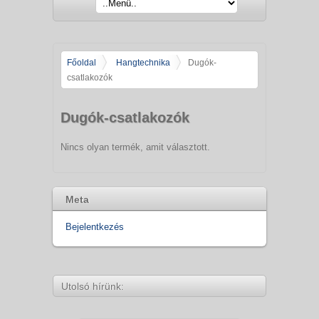
Főoldal
Hangtechnika
Dugók-
csatlakozók
Dugók-csatlakozók
Nincs olyan termék, amit választott.
Meta
Bejelentkezés
Utolsó hírünk: