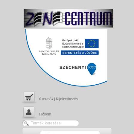
0
termék
|
Kijelentkezés
Fiókom