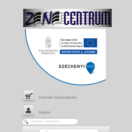
0
termék
|
Kijelentkezés
Fiókom