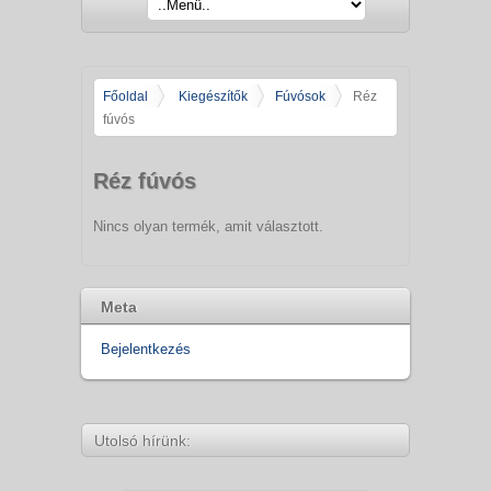
Főoldal
Kiegészítők
Fúvósok
Réz
fúvós
Réz fúvós
Nincs olyan termék, amit választott.
Meta
Bejelentkezés
Utolsó hírünk: