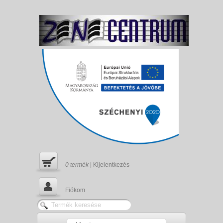
0
termék
|
Kijelentkezés
Fiókom