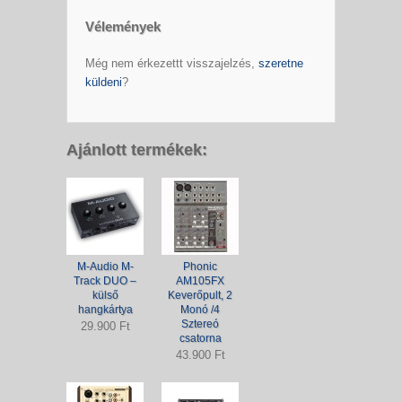
Vélemények
Még nem érkezettt visszajelzés,
szeretne
küldeni
?
Ajánlott termékek:
M-Audio M-
Phonic
Track DUO –
AM105FX
külső
Keverőpult, 2
hangkártya
Monó /4
Sztereó
29.900 Ft
csatorna
43.900 Ft