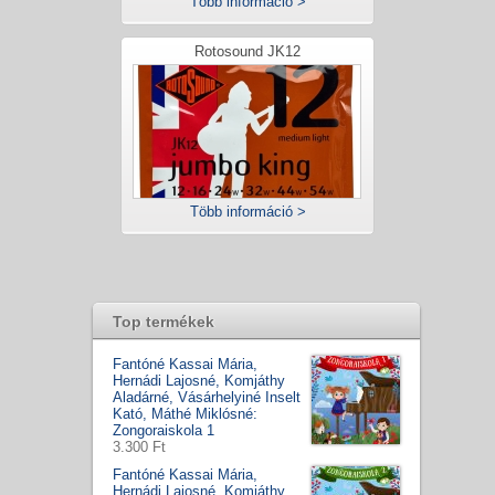
Több információ >
Rotosound JK12
Több információ >
Top termékek
Fantóné Kassai Mária,
Hernádi Lajosné, Komjáthy
Aladárné, Vásárhelyiné Inselt
Kató, Máthé Miklósné:
Zongoraiskola 1
3.300 Ft
Fantóné Kassai Mária,
Hernádi Lajosné, Komjáthy