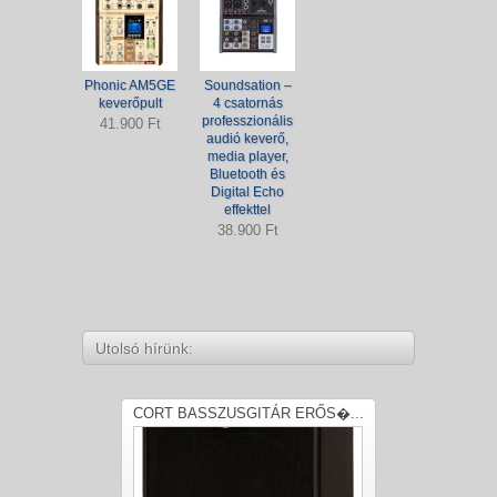
Phonic AM5GE
Soundsation –
keverőpult
4 csatornás
professzionális
41.900 Ft
audió keverő,
media player,
Bluetooth és
Digital Echo
effekttel
38.900 Ft
Utolsó hírünk:
CORT BASSZUSGITÁR ERŐS�...