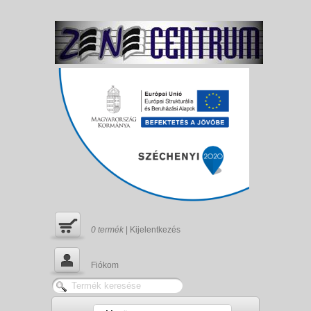
0
termék
|
Kijelentkezés
Fiókom