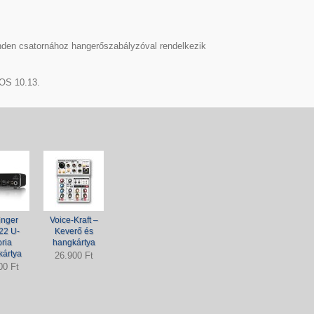
en csatornához hangerőszabályzóval rendelkezik
OS 10.13.
inger
Voice-Kraft –
2 U-
Keverő és
ria
hangkártya
ártya
26.900 Ft
00 Ft