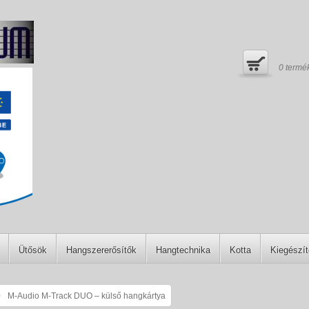
0
termé
Ütősök
Hangszererősítők
Hangtechnika
Kotta
Kiegészí
M-Audio M-Track DUO – külső hangkártya