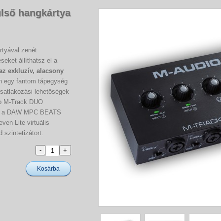
lső hangkártya
tyával zenét
eket állíthatsz el a
z exkluzív, alacsony
n egy fantom tápegység
satlakozási lehetőségek
io M-Track DUO
got a DAW MPC BEATS
ven Lite virtuális
szintetizátort.
Kosárba