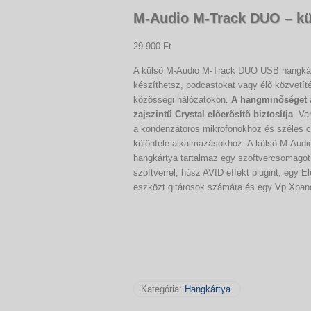
M-Audio M-Track DUO – kü
29.900 Ft
A külső M-Audio M-Track DUO USB hangkár
készíthetsz, podcastokat vagy élő közvetítés
közösségi hálózatokon.
A hangminőséget a
zajszintű Crystal előerősítő biztosítja
. Va
a kondenzátoros mikrofonokhoz és széles c
különféle alkalmazásokhoz. A külső M-Aud
hangkártya tartalmaz egy szoftvercsoma
szoftverrel, húsz AVID effekt plugint, egy Ele
eszközt gitárosok számára és egy Vp Xpand 
Kategória:
Hangkártya
.