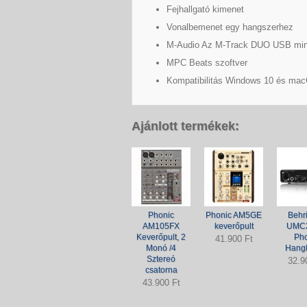
Fejhallgató kimenet
Vonalbemenet egy hangszerhez
M-Audio Az M-Track DUO USB mind
MPC Beats szoftver
Kompatibilitás Windows 10 és mac
Ajánlott termékek:
Phonic
Phonic AM5GE
Behr
AM105FX
keverőpult
UMC2
Keverőpult, 2
Pho
41.900 Ft
Monó /4
Hangk
Sztereó
32.9
csatorna
43.900 Ft