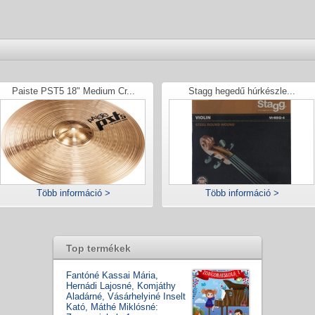
Paiste PST5 18" Medium Cr...
Stagg hegedű húrkészle...
Több információ >
Több információ >
Top termékek
Fantóné Kassai Mária,
Hernádi Lajosné, Komjáthy
Aladárné, Vásárhelyiné Inselt
Kató, Máthé Miklósné: