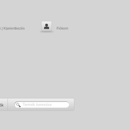
k
|
Kijelentkezés
Fiókom
tők