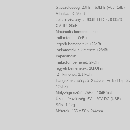
Sávszélesség: 20Hz – 60kHz (+0 / -1dB)
Áthallás: < -90dB
Jel-zaj viszony: > 90dB THD: < 0.005%
CMRR: 80dB
Maximális bemeneti szint:
mikrofon: +10dBu
egyéb bemenetek: +22dBu
szimmetrikus kimenet: +28dBu
Impedancia:
mikrofon bemenet: 2kOhm
egyéb bemenetek: 10kOhm
2T kimenet: 1.1 kOhm
Hangszínszabályzó: 2 sávos, +/-15dB (mél
12kHz)
Mélyvágó szűrő: 75Hz, -18dB/okt
Üzemi feszültség: 5V – 20V DC (USB)
Súly: 1.1kg
Méretek: 155 x 50 x 244mm