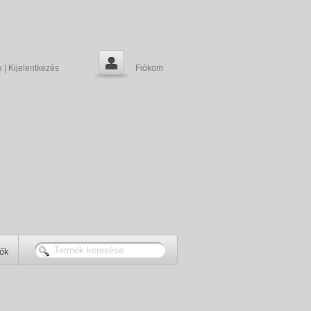
k
|
Kijelentkezés
Fiókom
tők