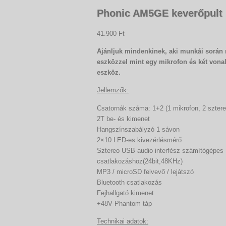
Phonic AM5GE keverőpult
41.900 Ft
Ajánljuk mindenkinek, aki munkái során
eszközzel mint egy
mikrofon és két vonal
eszköz.
Jellemzők:
Csatornák száma: 1+2 (1 mikrofon, 2 sztere
2T be- és kimenet
Hangszínszabályzó 1 sávon
2×10 LED-es kivezérlésmérő
Sztereo USB audio interfész számítógépes
csatlakozáshoz(24bit,48KHz)
MP3 / microSD felvevő / lejátszó
Bluetooth csatlakozás
Fejhallgató kimenet
+48V Phantom táp
Technikai adatok: