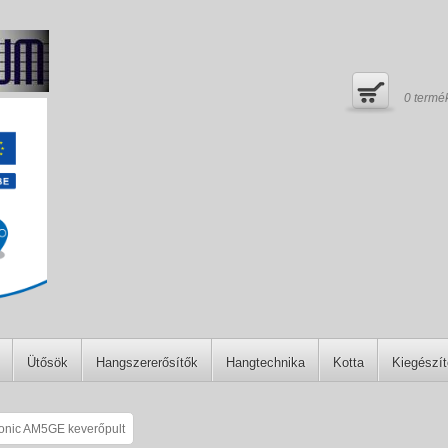
0
termé
Ütősök
Hangszererősítők
Hangtechnika
Kotta
Kiegészí
onic AM5GE keverőpult