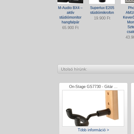
M-Audio BX4 –
Superlux E205
Pho
aktív
stúdiómikrofon
AM1
stúdiómonitor
Keverő
19.900 Ft
hangfalpár
Mon
Szt
65.900 Ft
csat
43.9
Utolsó hírünk:
On-Stage GS7730 - Gitár ...
Több információ >