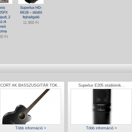
nic
Superlux HD-
05FX
681B – stúdió
pult, 2
fejhallgató
ó /4
11.900 Ft
ereó
orna
00 Ft
CORT AK.BASSZUSGITÁR TOK...
Superlux E205 stúdiómik...
Több információ >
Több információ >