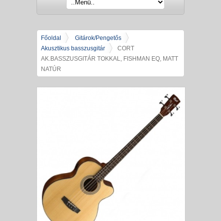
Főoldal
Gitárok/Pengetős
Akusztikus basszusgitár
CORT
AK.BASSZUSGITÁR TOKKAL, FISHMAN EQ, MATT
NATÚR