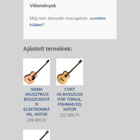
Vélemények
Még nem érkezettt visszajelzés,
szeretne
küldeni
?
Ajánlott termékek:
SIGMA
CORT
AKUSZTIKUS
AK.BASSZUSG
BASSZUSGITÁ
ITÁR TOKKAL,
R
FISHMAN EQ,
ELEKTRONIKÁ
NATÚR
VAL, NATÚR
122.900 Ft
239.900 Ft