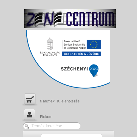
0
termék
|
Kijelentkezés
Fiókom