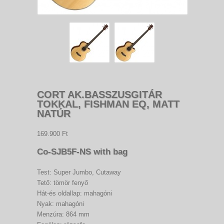
CORT AK.BASSZUSGITÁR
TOKKAL, FISHMAN EQ, MATT
NATÚR
169.900 Ft
Co-SJB5F-NS with bag
Test: Super Jumbo, Cutaway
Tető: tömör fenyő
Hát-és oldallap: mahagóni
Nyak: mahagóni
Menzúra: 864 mm