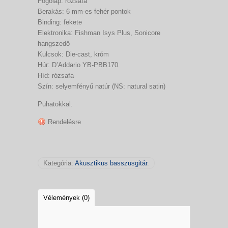
Fogólap: rózsafa
Berakás: 6 mm-es fehér pontok
Binding: fekete
Elektronika: Fishman Isys Plus, Sonicore
hangszedő
Kulcsok: Die-cast, króm
Húr: D’Addario YB-PBB170
Híd: rózsafa
Szín: selyemfényű natúr (NS: natural satin)
Puhatokkal.
Rendelésre
Kategória:
Akusztikus basszusgitár
.
Vélemények (0)