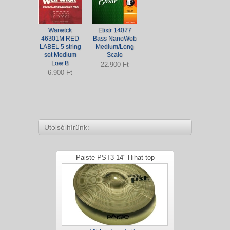
Warwick
Elixir 14077
46301M RED
Bass NanoWeb
LABEL 5 string
Medium/Long
set Medium
Scale
Low B
22.900 Ft
6.900 Ft
Utolsó hírünk:
Paiste PST3 14" Hihat top