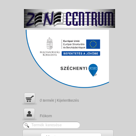
0
termék
|
Kijelentkezés
Fiókom