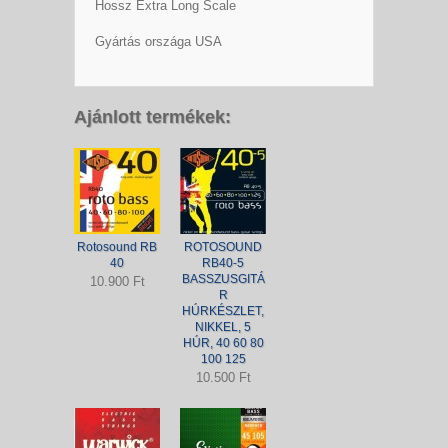
Hossz Extra Long Scale
Gyártás országa USA
Ajánlott termékek:
Rotosound RB
ROTOSOUND
40
RB40-5
BASSZUSGITÁ
10.900 Ft
R
HÚRKÉSZLET,
NIKKEL, 5
HÚR, 40 60 80
100 125
10.500 Ft