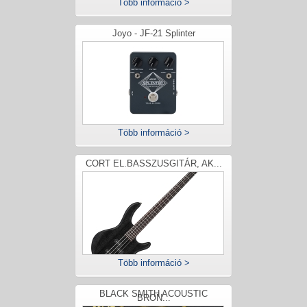
Több információ >
Joyo - JF-21 Splinter
Több információ >
CORT EL.BASSZUSGITÁR, AK...
Több információ >
BLACK SMITH ACOUSTIC
BRON...