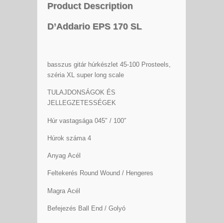
Product Description
D’Addario EPS 170 SL
basszus gitár húrkészlet 45-100 Prosteels,
széria XL super long scale
TULAJDONSÁGOK ÉS
JELLEGZETESSÉGEK
Húr vastagsága 045″ / 100″
Húrok száma 4
Anyag Acél
Feltekerés Round Wound / Hengeres
Magra Acél
Befejezés Ball End / Golyó