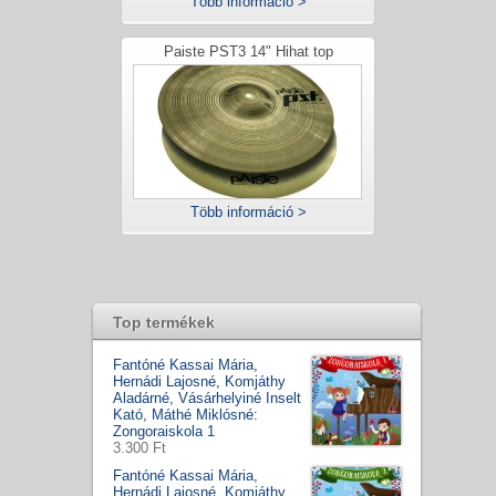
Több információ >
Paiste PST3 14" Hihat top
Több információ >
Top termékek
Fantóné Kassai Mária,
Hernádi Lajosné, Komjáthy
Aladárné, Vásárhelyiné Inselt
Kató, Máthé Miklósné:
Zongoraiskola 1
3.300 Ft
Fantóné Kassai Mária,
Hernádi Lajosné, Komjáthy