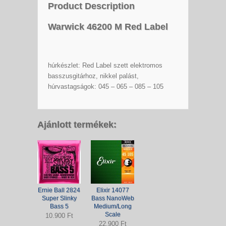
Product Description
Warwick 46200 M Red Label
húrkészlet: Red Label szett elektromos
basszusgitárhoz, nikkel palást,
húrvastagságok: 045 – 065 – 085 – 105
Ajánlott termékek:
Ernie Ball 2824
Elixir 14077
Super Slinky
Bass NanoWeb
Bass 5
Medium/Long
Scale
10.900 Ft
22.900 Ft