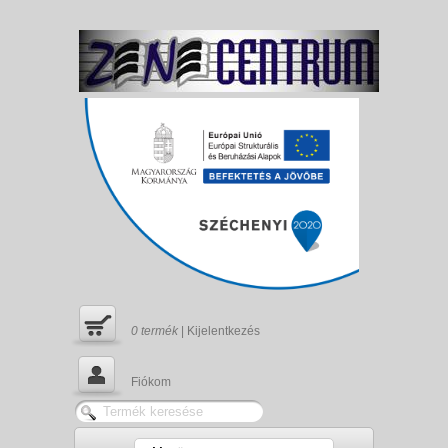
0
termék
|
Kijelentkezés
Fiókom