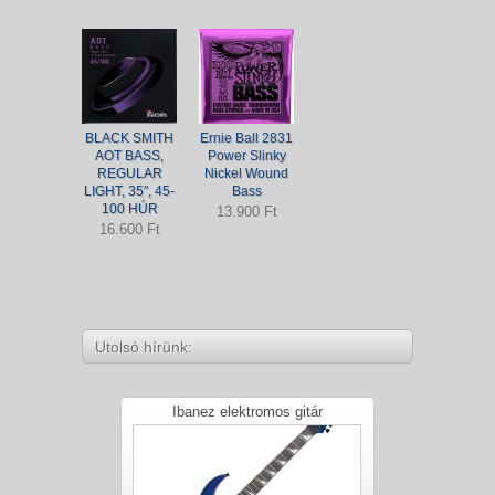
BLACK SMITH
Ernie Ball 2831
AOT BASS,
Power Slinky
REGULAR
Nickel Wound
LIGHT, 35″, 45-
Bass
100 HÚR
13.900 Ft
16.600 Ft
Utolsó hírünk:
Ibanez elektromos gitár