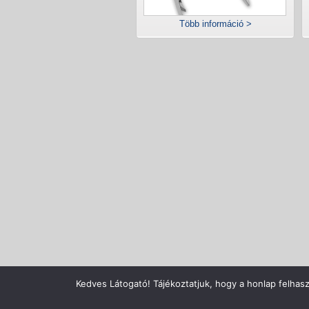
Több információ >
Copyright © Zenecentrum Kft., A
Kedves Látogató! Tájékoztatjuk, hogy a honlap felhas