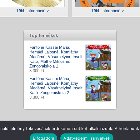
Több információ >
Több információ >
Top termékek
Fantóné Kassai Mária,
Hernádi Lajosné, Komjáthy
Aladárné, Vásárhelyiné Inselt
Kató, Máthé Miklósné:
Zongoraiskola 1
3.300 Ft
Fantóné Kassai Mária,
Hernádi Lajosné, Komjáthy
Aladárné, Vásárhelyiné Inselt
Kató: Zongoraiskola 2
3.300 Ft
ll Rights Reserved
Csapatunk
Hírek / Tesztek
ÁSZF
Vásá
ználói élmény fokozásának érdekében sütiket alkalmazunk. A honlapunk 
Elfogadom
Adatvédelmi irányelvek