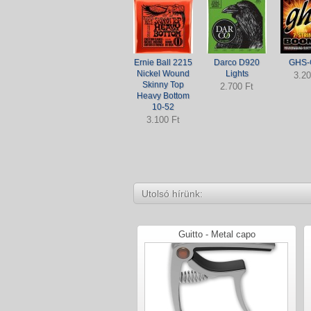
Ernie Ball 2215
Darco D920
GHS-
Nickel Wound
Lights
3.20
Skinny Top
2.700 Ft
Heavy Bottom
10-52
3.100 Ft
Utolsó hírünk:
Guitto - Metal capo