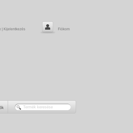
k
|
Kijelentkezés
Fiókom
tők