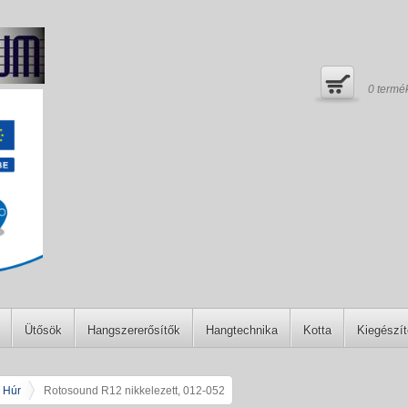
0
termé
Ütősök
Hangszererősítők
Hangtechnika
Kotta
Kiegészí
r Húr
Rotosound R12 nikkelezett, 012-052