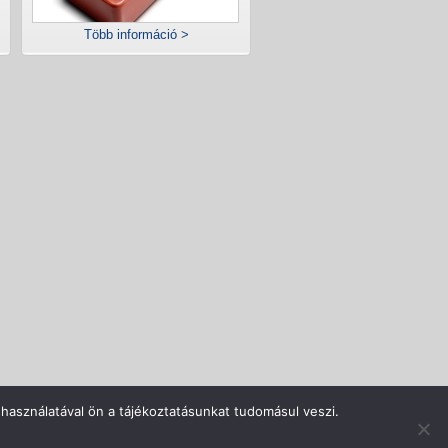
Több információ >
rlás menete
Adatvédelem
Impresszum
Kapcsolat
használatával ön a tájékoztatásunkat tudomásul veszi.