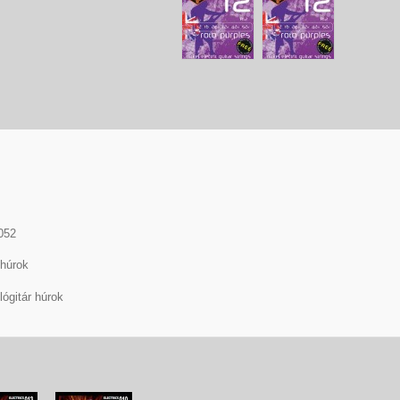
052
 húrok
lógitár húrok