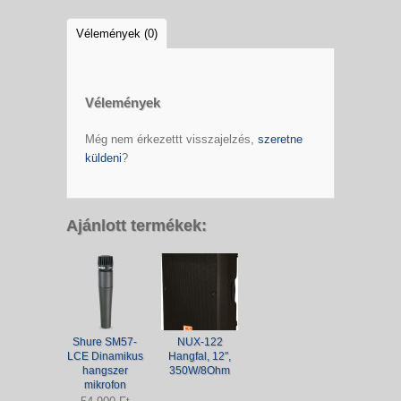
Vélemények (0)
Vélemények
Még nem érkezettt visszajelzés,
szeretne
küldeni
?
Ajánlott termékek:
Shure SM57-
NUX-122
LCE Dinamikus
Hangfal, 12″,
hangszer
350W/8Ohm
mikrofon