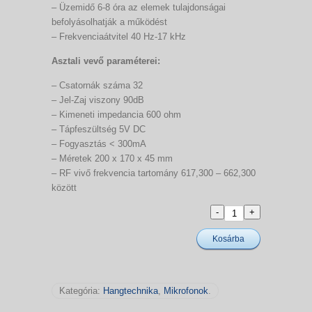
– Üzemidő 6-8 óra az elemek tulajdonságai
befolyásolhatják a működést
– Frekvenciaátvitel 40 Hz-17 kHz
Asztali vevő paraméterei:
– Csatornák száma 32
– Jel-Zaj viszony 90dB
– Kimeneti impedancia 600 ohm
– Tápfeszültség 5V DC
– Fogyasztás < 300mA
– Méretek 200 x 170 x 45 mm
– RF vivő frekvencia tartomány 617,300 – 662,300
között
Kosárba
Kategória:
Hangtechnika
,
Mikrofonok
.