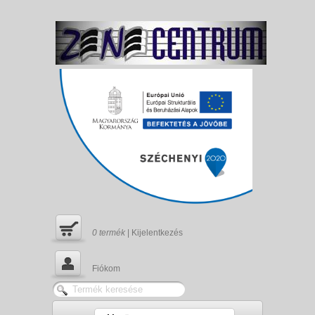
0
termék
|
Kijelentkezés
Fiókom