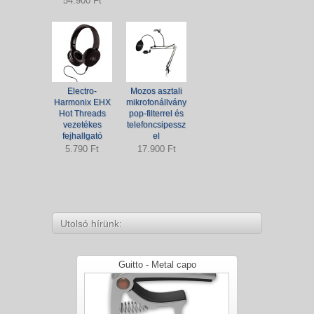
54.900 Ft
Electro-
Mozos asztali
Harmonix EHX
mikrofonállvány
Hot Threads
pop-filterrel és
vezetékes
telefoncsipessz
fejhallgató
el
5.790 Ft
17.900 Ft
Utolsó hírünk:
Guitto - Metal capo