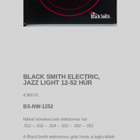
BLACK SMITH ELECTRIC,
JAZZ LIGHT 12-52 HÚR
4.900 Ft
BS-NW-1252
Nikkel körtekercselt elektromos húr
.012 – .016 – .024 – .032 – .042 – .052
A BlackSmith elektromos gitár húrok a legkiválóbb