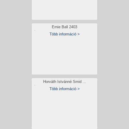
Ernie Ball 2403
Több információ >
Horváth Istvánné Smid ...
Több információ >