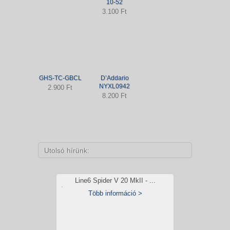
10-52
3.100 Ft
GHS-TC-GBCL
D’Addario
NYXL0942
2.900 Ft
8.200 Ft
Utolsó hírünk:
Line6 Spider V 20 MkII - ...
Több információ >