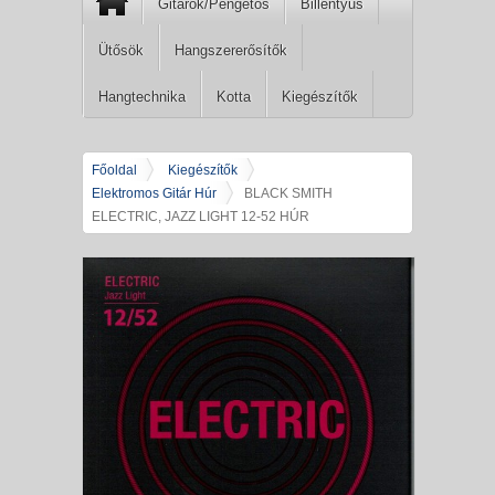
Gitárok/Pengetős
Billentyűs
Ütősök
Hangszererősítők
Hangtechnika
Kotta
Kiegészítők
Főoldal
Kiegészítők
Elektromos Gitár Húr
BLACK SMITH
ELECTRIC, JAZZ LIGHT 12-52 HÚR