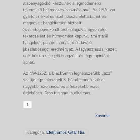
alapanyagokból készülnek a legmodernebb
tekercselő berendezés használatával. Az USA-ban
gyártott nikkel és acél hosszú élettartamot és
megnövelt hangkitartást biztosít.
Számítógépvezérelt technológiával egyenletes
tekercselést és húrnyomást kapunk, ami stabil
hangolást, pontos intonációt és kiváló
játszhatóságot eredményez. A fagyasztással kezelt
acél húrok csilingelő hangzást és lágy tapintást
adnak.
Az NW-1252, a BlackSmith legnépszerűbb „jazz”
szettje egy tekercselt 3. húrral rendelkezik a
nagyobb rezonancia és a feszesebb érzet
érdekében. Drop tuningra is alkalmas.
Kosárba
Kategória:
Elektromos Gitár Húr
.