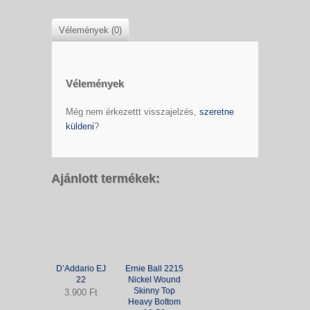
Vélemények (0)
Vélemények
Még nem érkezettt visszajelzés,
szeretne
küldeni
?
Ajánlott termékek:
D’Addario EJ
Ernie Ball 2215
22
Nickel Wound
Skinny Top
3.900 Ft
Heavy Bottom