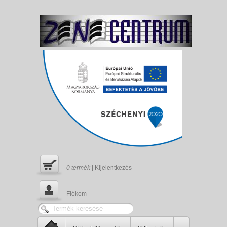
0
termék
|
Kijelentkezés
Fiókom