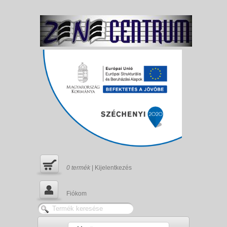
0
termék
|
Kijelentkezés
Fiókom