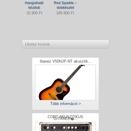
Hangolható
Red Sparkle –
kézdob
dobkészlet
10.900 Ft
189.900 Ft
Utolsó hírünk:
Ibanez V50NJP-NT akusztik...
Több információ >
CORT AKUSZTIKUS
GITÁRER�...