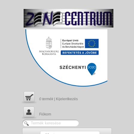
0
termék
|
Kijelentkezés
Fiókom