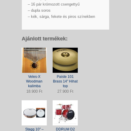
– 16 pár krómozott csengettyű
– dupla soros
– kék, sárga, fekete és piros színekben
Ajánlott termékek:
Veles-X
Paiste 101
Woodman
Brass 14″ Hihat
kalimba
top
18.900 Ft
27.900 Ft
Stagg 10″ –
DDRUM D2