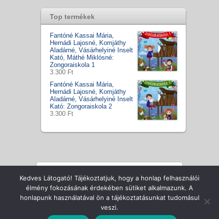
Top termékek
Fantóné Kassai Mária,
Hernádi Lajosné, Komjáthy
Aladárné, Vásárhelyiné Inselt
Kató, Máthé Miklósné:
Zongoraiskola 1
3.300 Ft
Fantóné Kassai Mária,
Hernádi Lajosné, Komjáthy
Aladárné, Vásárhelyiné Inselt
Kató: Zongoraiskola 2
3.300 Ft
Kedves Látogató! Tájékoztatjuk, hogy a honlap felhasználói
Copyright © Zenecentrum Kft., All Rights Reserved
élmény fokozásának érdekében sütiket alkalmazunk. A
honlapunk használatával ön a tájékoztatásunkat tudomásul
veszi.