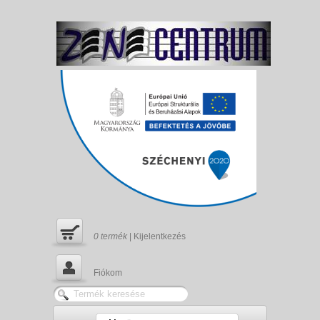
0
termék
|
Kijelentkezés
Fiókom