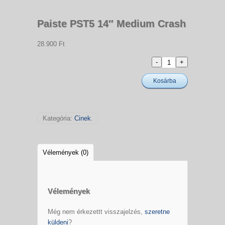
Paiste PST5 14″ Medium Crash
28.900 Ft
Kosárba
Kategória:
Cinek
.
Vélemények (0)
Vélemények
Még nem érkezettt visszajelzés,
szeretne
küldeni
?