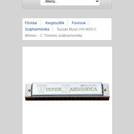
Főoldal
Kiegészítők
Fúvósok
Szájharmónika
Suzuki Music HS-W20-C
Winner – C Tremolo szájharmonika