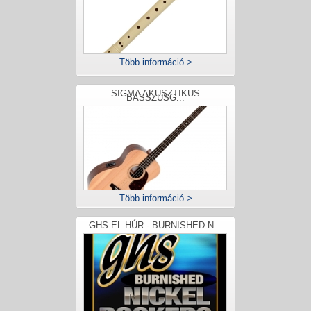
Több információ >
SIGMA AKUSZTIKUS
BASSZUSG...
Több információ >
GHS EL.HÚR - BURNISHED N...