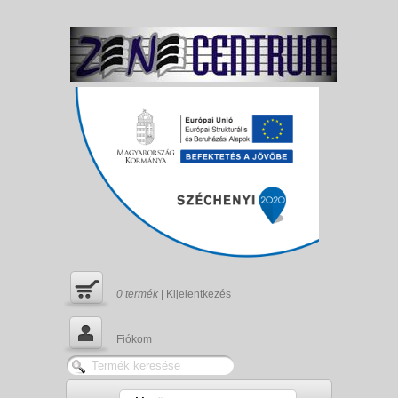
0
termék
|
Kijelentkezés
Fiókom