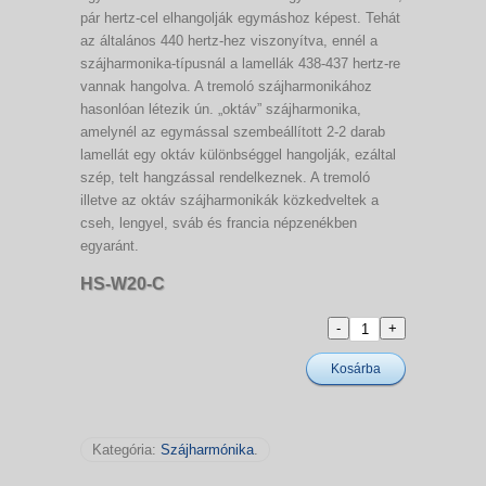
pár hertz-cel elhangolják egymáshoz képest. Tehát
az általános 440 hertz-hez viszonyítva, ennél a
szájharmonika-típusnál a lamellák 438-437 hertz-re
vannak hangolva. A tremoló szájharmonikához
hasonlóan létezik ún. „oktáv” szájharmonika,
amelynél az egymással szembeállított 2-2 darab
lamellát egy oktáv különbséggel hangolják, ezáltal
szép, telt hangzással rendelkeznek. A tremoló
illetve az oktáv szájharmonikák közkedveltek a
cseh, lengyel, sváb és francia népzenékben
egyaránt.
HS-W20-C
Kosárba
Kategória:
Szájharmónika
.