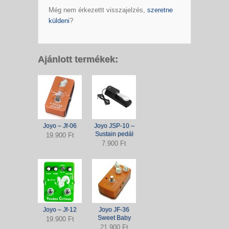
Még nem érkezettt visszajelzés,
szeretne
küldeni
?
Ajánlott termékek:
Joyo – Jf-06
Joyo JSP-10 –
Sustain pedál
19.900 Ft
7.900 Ft
Joyo – Jf-12
Joyo JF-36
Sweet Baby
19.900 Ft
21.900 Ft