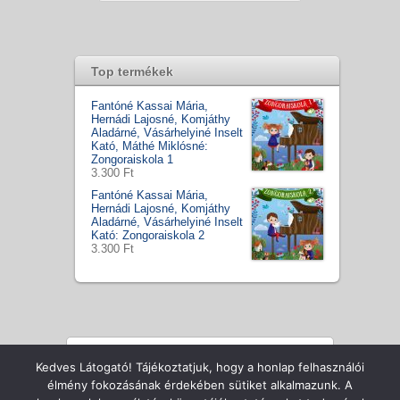
Top termékek
Fantóné Kassai Mária,
Hernádi Lajosné, Komjáthy
Aladárné, Vásárhelyiné Inselt
Kató, Máthé Miklósné:
Zongoraiskola 1
3.300 Ft
Fantóné Kassai Mária,
Hernádi Lajosné, Komjáthy
Aladárné, Vásárhelyiné Inselt
Kató: Zongoraiskola 2
3.300 Ft
Kedves Látogató! Tájékoztatjuk, hogy a honlap felhasználói
Copyright © Zenecentrum Kft., All Rights Reserved
élmény fokozásának érdekében sütiket alkalmazunk. A