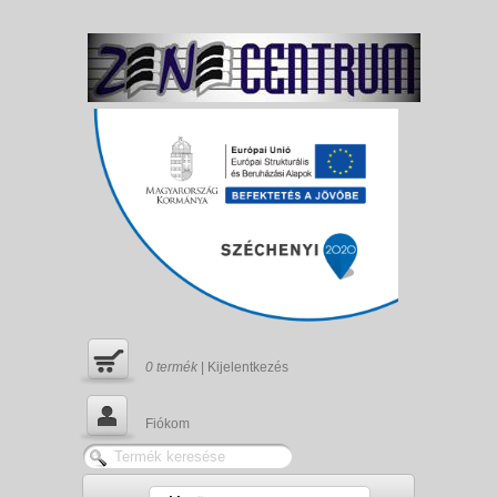
0
termék
|
Kijelentkezés
Fiókom