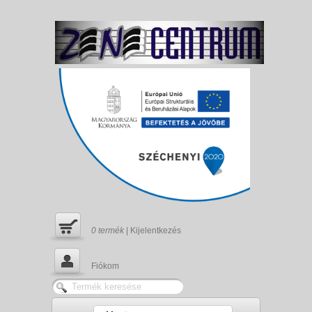
0
termék
|
Kijelentkezés
Fiókom