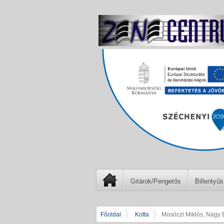
Gitárok/Pengetős
Billentyűs
Főoldal
Kotta
Mosóczi Miklós, Nagy E