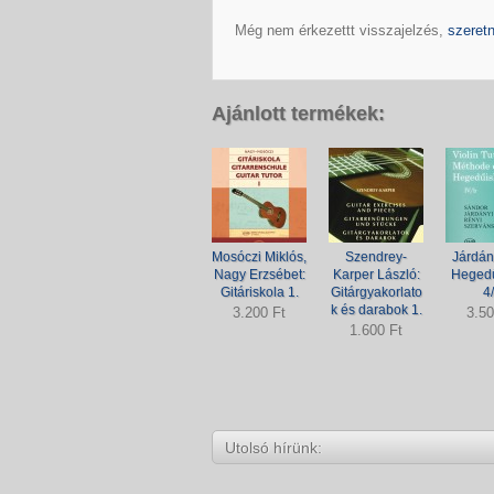
Még nem érkezettt visszajelzés,
szeretn
Ajánlott termékek:
Mosóczi Miklós,
Szendrey-
Járdány
Nagy Erzsébet:
Karper László:
Hegedű
Gitáriskola 1.
Gitárgyakorlato
4
k és darabok 1.
3.200 Ft
3.50
1.600 Ft
Utolsó hírünk: