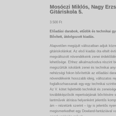
Mosóczi Miklós, Nagy Erzs
Gitáriskola 5.
3.500 Ft
Előadási darabok, etűdök és technikai g
Bővített, átdolgozott kiadás.
Alapvetően megújult változatban adjuk közr
gitáriskolánkat. Az első kiadás óta eltelt év
megváltozott növendékeink zenei érdeklődé
lehetősége. Ehhez alkalmazkodva részint bőv
megszűrtük iskolánk zenei és technikai an
nehézségi fokon bővítettük az előadási dar
növendékeink hosszabb ideig, változatos re
foglalkozhassanak egy-egy technikai szintte
Az V. kötet fejlettebb technikát és zeneisé
továbbképzősök repertoárjának bővítésére 
lantművek átírása helyenként jelentős kom
ám – nézetünk szerint – így is jelentős ny
megismerkedhet egy Dowland-fantáziával v