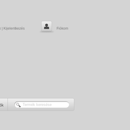
k
|
Kijelentkezés
Fiókom
tők