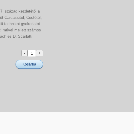
17. század kezdetétől a
öt Carcassitól, Costétól,
tű technikai gyakorlatot.
eti művei mellett számos
ach és D. Scarlatti
Kosárba