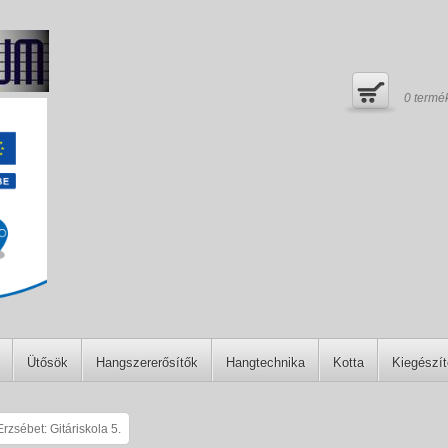
0
termé
Ütősök
Hangszererősítők
Hangtechnika
Kotta
Kiegészí
rzsébet: Gitáriskola 5.