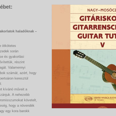
ébet:
yakorlatok haladóknak –
e ötkötetes
tizedek során
se és gyakorlási
ítettük, részint
yagát. Valamennyi
abok számát, azért, hogy
pertoáron keresztül
l.
get kívánó műveit a
szánjuk. A nehezebb
promisszumokat követelt,
ereség, hogy a növendék
agy egy kora barokk