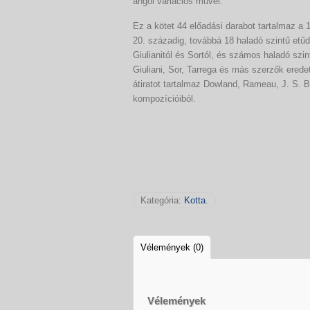
angol variációs művel.
Ez a kötet 44 előadási darabot tartalmaz a 
20. századig, továbbá 18 haladó szintű etűd
Giulianitól és Sortól, és számos haladó szin
Giuliani, Sor, Tarrega és más szerzők ered
átiratot tartalmaz Dowland, Rameau, J. S. B
kompozícióiból.
Kategória:
Kotta
.
Vélemények (0)
Vélemények