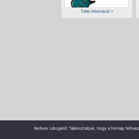
Több információ >
Copyright © Zenecentrum Kft., A
Kedves Látogató! Tájékoztatjuk, hogy a honlap felhas