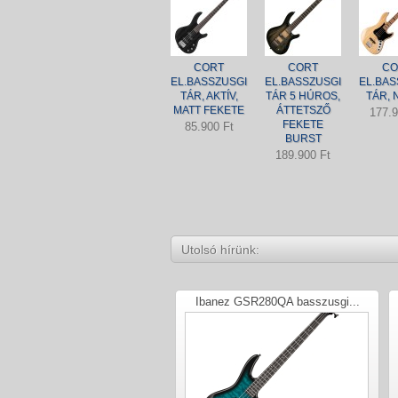
CORT
CORT
CO
EL.BASSZUSGI
EL.BASSZUSGI
EL.BAS
TÁR, AKTÍV,
TÁR 5 HÚROS,
TÁR, 
MATT FEKETE
ÁTTETSZŐ
177.9
FEKETE
85.900 Ft
BURST
189.900 Ft
Utolsó hírünk:
Ibanez GSR280QA basszusgi...