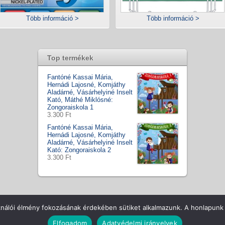
Több információ >
Több információ >
Top termékek
Fantóné Kassai Mária,
Hernádi Lajosné, Komjáthy
Aladárné, Vásárhelyiné Inselt
Kató, Máthé Miklósné:
Zongoraiskola 1
3.300 Ft
Fantóné Kassai Mária,
Hernádi Lajosné, Komjáthy
Aladárné, Vásárhelyiné Inselt
Kató: Zongoraiskola 2
3.300 Ft
ll Rights Reserved
Csapatunk
Hírek / Tesztek
ÁSZF
Vásá
ználói élmény fokozásának érdekében sütiket alkalmazunk. A honlapunk 
Elfogadom
Adatvédelmi irányelvek