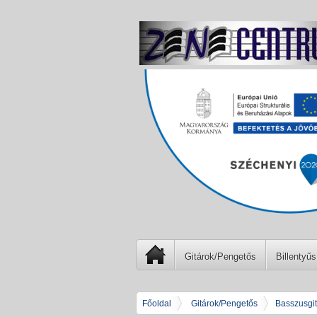
Gitárok/Pengetős
Billentyűs
Főoldal
Gitárok/Pengetős
Basszusgit