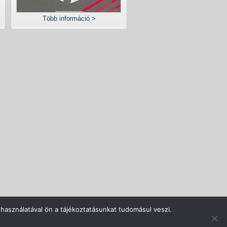
Több információ >
rlás menete
Adatvédelem
Impresszum
Kapcsolat
használatával ön a tájékoztatásunkat tudomásul veszi.