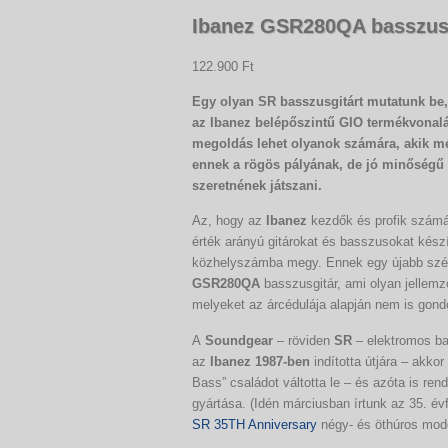
Ibanez GSR280QA basszus
122.900 Ft
Egy olyan SR basszusgitárt mutatunk be
az Ibanez belépőszintű GIO termékvonaláh
megoldás lehet olyanok számára, akik m
ennek a rögös pályának, de jó minőségű
szeretnének játszani.
Az, hogy az
Ibanez
kezdők és profik számár
érték arányú gitárokat és basszusokat készí
közhelyszámba megy. Ennek egy újabb szé
GSR280QA
basszusgitár, ami olyan jellemz
melyeket az árcédulája alapján nem is gond
A
Soundgear
– röviden
SR
– elektromos ba
az
Ibanez 1987-ben
indította útjára – akkor
Bass” családot váltotta le – és azóta is rendü
gyártása. (Idén márciusban írtunk az 35. év
SR 35TH Anniversary
négy- és öthúros mode