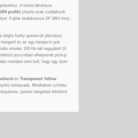
tárokhoz. A testre látványos
SR4 profilú
juharfa nyak csatlakozik
elyet. A gitár skálahossza 34” (864 mm),
 a dögös funky groove-ok játszásra.
p-hangerő és az egy hangszín poti
mális emelés 100 Hz-nél nagyjából 15
lönböző pozícióban elhelyezett pickup
lán mondani sem kell, hogy egy ilyen
unburst
és
Transparent Yellow
yönyörű mintázatát. Mindhárom színhez
ényelmes, pontos hangolást lehetővé