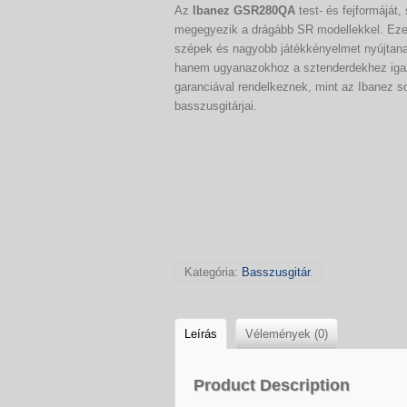
Az
Ibanez GSR280QA
test- és fejformáját,
megegyezik a drágább SR modellekkel. Ez
szépek és nagyobb játékkényelmet nyújtanak
hanem ugyanazokhoz a sztenderdekhez iga
garanciával rendelkeznek, mint az Ibanez s
basszusgitárjai.
Kategória:
Basszusgitár
.
Leírás
Vélemények (0)
Product Description