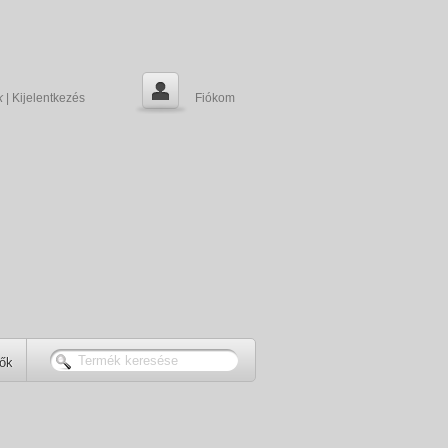
k
|
Kijelentkezés
Fiókom
tők