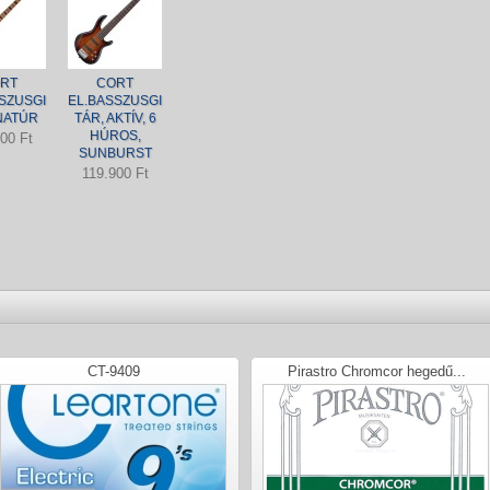
RT
CORT
SZUSGI
EL.BASSZUSGI
NATÚR
TÁR, AKTÍV, 6
HÚROS,
00 Ft
SUNBURST
119.900 Ft
CT-9409
Pirastro Chromcor hegedű...