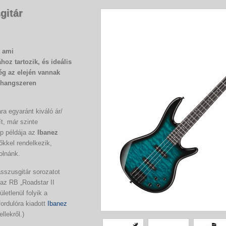
gitár
, ami
oz tartozik, és ideális
ég az elején vannak
 hangszeren
a egyaránt kiváló ár/
t, már szinte
p példája az
Ibanez
őkkel rendelkezik,
olnánk.
sszusgitár sorozatot
 az RB „Roadstar II
letlenül folyik a
fordulóra kiadott
Ibanez
llekről.)