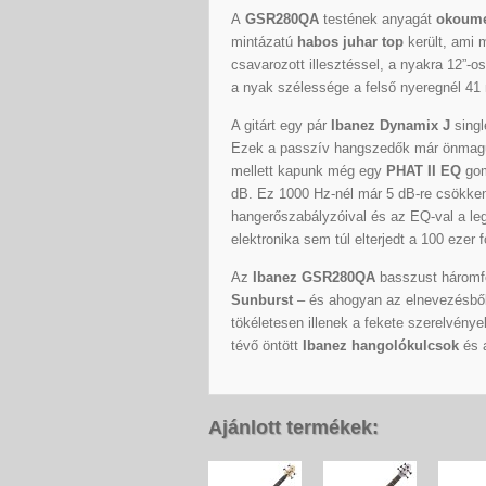
A
GSR280QA
testének anyagát
okoume
mintázatú
habos juhar top
került, ami 
csavarozott illesztéssel, a nyakra 12”-o
a nyak szélessége a felső nyeregnél 4
A gitárt egy pár
Ibanez Dynamix J
singl
Ezek a passzív hangszedők már önmagukba
mellett kapunk még egy
PHAT II EQ
gom
dB. Ez 1000 Hz-nél már 5 dB-re csökken,
hangerőszabályzóival és az EQ-val a le
elektronika sem túl elterjedt a 100 ezer f
Az
Ibanez GSR280QA
basszust háromf
Sunburst
– és ahogyan az elnevezésből 
tökéletesen illenek a fekete szerelvénye
tévő öntött
Ibanez hangolókulcsok
és 
Ajánlott termékek: