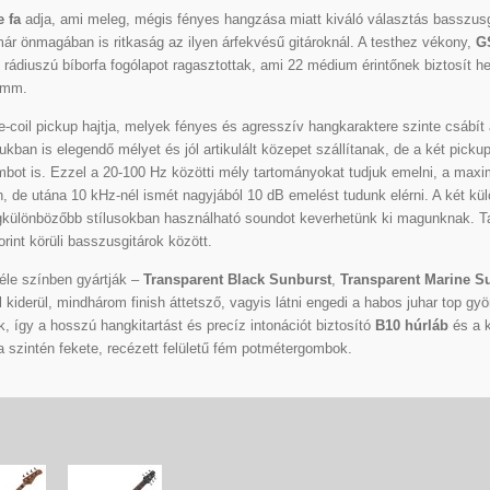
 fa
adja, ami meleg, mégis fényes hangzása miatt kiváló választás basszusgi
már önmagában is ritkaság az ilyen árfekvésű gitároknál. A testhez vékony,
G
s rádiuszú bíborfa fogólapot ragasztottak, ami 22 médium érintőnek biztosít h
1 mm.
e-coil pickup hajtja, melyek fényes és agresszív hangkaraktere szinte csábít
n is elegendő mélyet és jól artikulált közepet szállítanak, de a két picku
bot is. Ezzel a 20-100 Hz közötti mély tartományokat tudjuk emelni, a maxi
 de utána 10 kHz-nél ismét nagyjából 10 dB emelést tudunk elérni. A két kü
gkülönbözőbb stílusokban használható soundot keverhetünk ki magunknak. Ta
orint körüli basszusgitárok között.
éle színben gyártják –
Transparent Black Sunburst
,
Transparent Marine S
kiderül, mindhárom finish áttetsző, vagyis látni engedi a habos juhar top g
k, így a hosszú hangkitartást és precíz intonációt biztosító
B10 húrláb
és a k
a szintén fekete, recézett felületű fém potmétergombok.