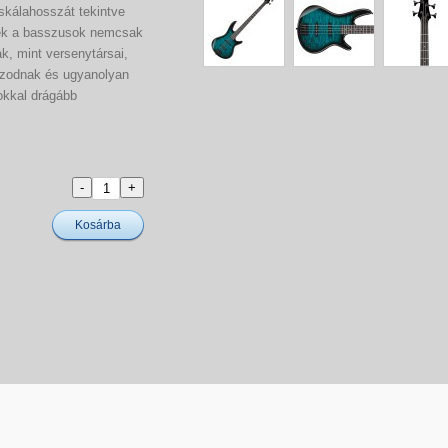
 skálahosszát tekintve
ek a basszusok nemcsak
, mint versenytársai,
zodnak és ugyanolyan
okkal drágább
Kosárba