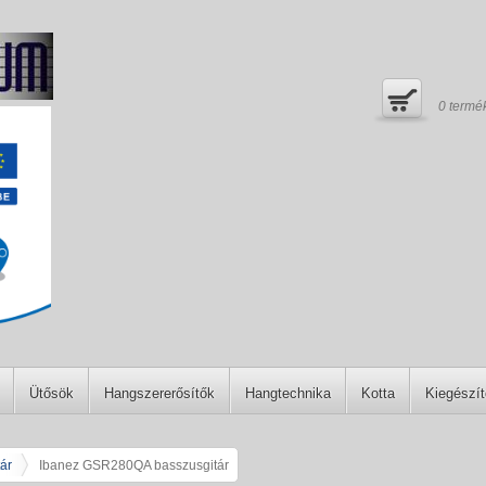
0
termé
Ütősök
Hangszererősítők
Hangtechnika
Kotta
Kiegészí
ár
Ibanez GSR280QA basszusgitár