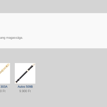
 hang magassága.
 303A
Aulos 509B
0 Ft
9.900 Ft