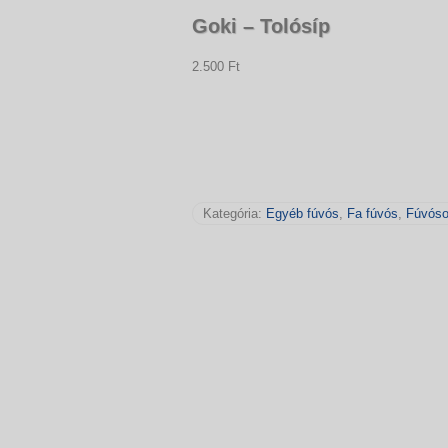
Goki – Tolósíp
2.500 Ft
Kategória:
Egyéb fúvós
,
Fa fúvós
,
Fúvós