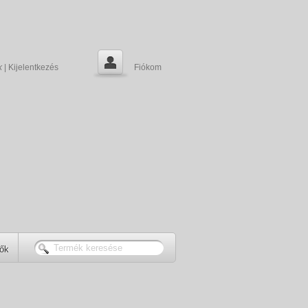
k
|
Kijelentkezés
Fiókom
tők