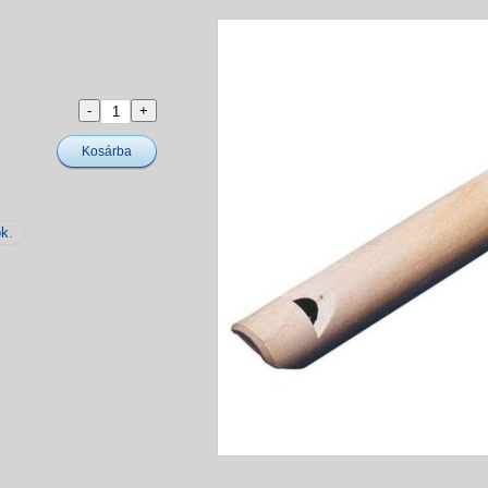
Kosárba
ok
.