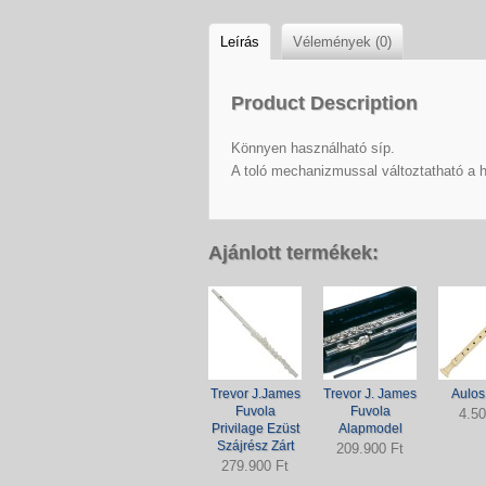
Leírás
Vélemények (0)
Product Description
Könnyen használható síp.
A toló mechanizmussal változtatható a
Ajánlott termékek:
Trevor J.James
Trevor J. James
Aulos
Fuvola
Fuvola
4.50
Privilage Ezüst
Alapmodel
Szájrész Zárt
209.900 Ft
279.900 Ft