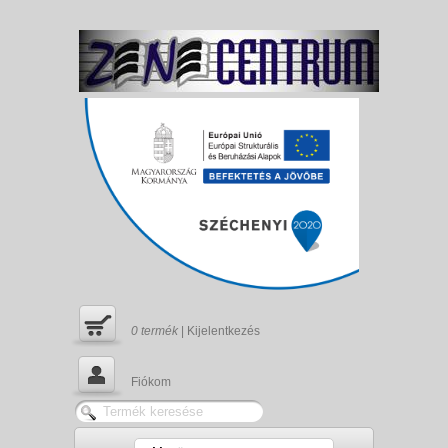
0
termék
|
Kijelentkezés
Fiókom