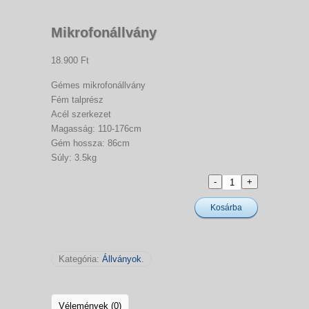
Mikrofonállvány
18.900 Ft
Gémes mikrofonállvány
Fém talprész
Acél szerkezet
Magasság: 110-176cm
Gém hossza: 86cm
Súly: 3.5kg
Kosárba
Kategória:
Állványok
.
Vélemények (0)