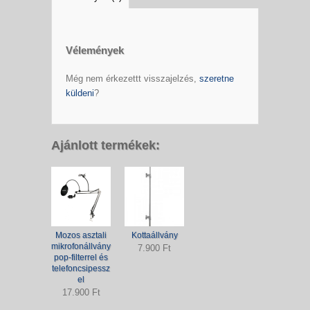
Vélemények
Még nem érkezettt visszajelzés,
szeretne
küldeni
?
Ajánlott termékek:
Mozos asztali
Kottaállvány
mikrofonállvány
7.900 Ft
pop-filterrel és
telefoncsipessz
el
17.900 Ft