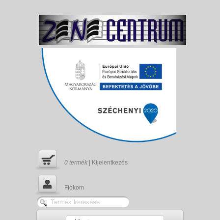
0
termék
|
Kijelentkezés
Fiókom