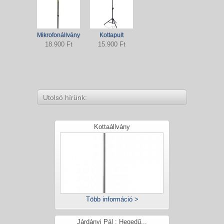
Mikrofonállvány
Kottapult
18.900 Ft
15.900 Ft
Utolsó hírünk:
Kottaállvány
Több információ >
Járdányi Pál : Hegedű...