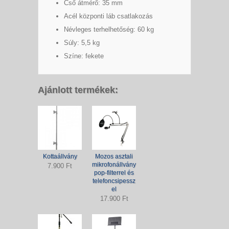
Cső átmérő: 35 mm
Acél központi láb csatlakozás
Névleges terhelhetőség: 60 kg
Súly: 5,5 kg
Színe: fekete
Ajánlott termékek:
Kottaállvány
Mozos asztali
mikrofonállvány
7.900 Ft
pop-filterrel és
telefoncsipessz
el
17.900 Ft