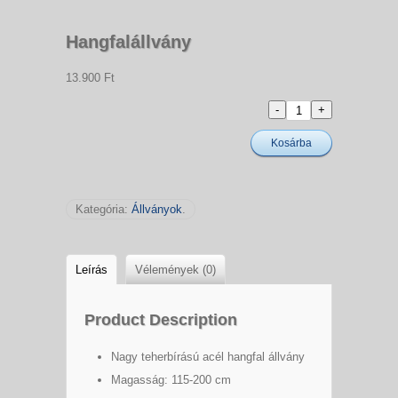
Hangfalállvány
13.900 Ft
Kosárba
Kategória:
Állványok
.
Leírás
Vélemények (0)
Product Description
Nagy teherbírású acél hangfal állvány
Magasság: 115-200 cm