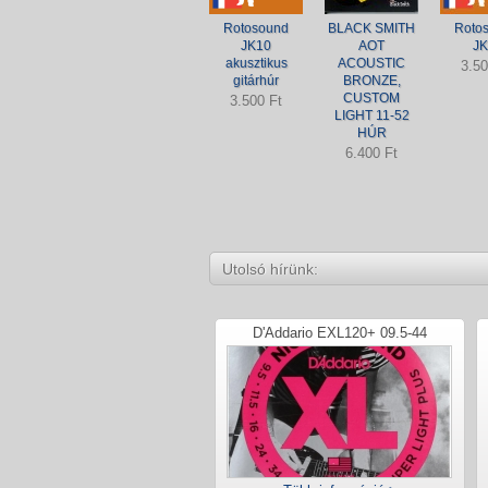
Rotosound
BLACK SMITH
Roto
JK10
AOT
JK
akusztikus
ACOUSTIC
3.50
gitárhúr
BRONZE,
CUSTOM
3.500 Ft
LIGHT 11-52
HÚR
6.400 Ft
Utolsó hírünk:
D'Addario EXL120+ 09.5-44