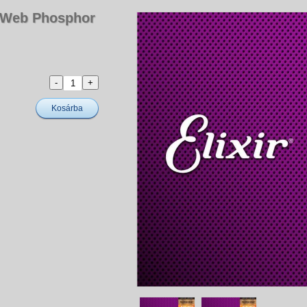
noWeb Phosphor
Kosárba