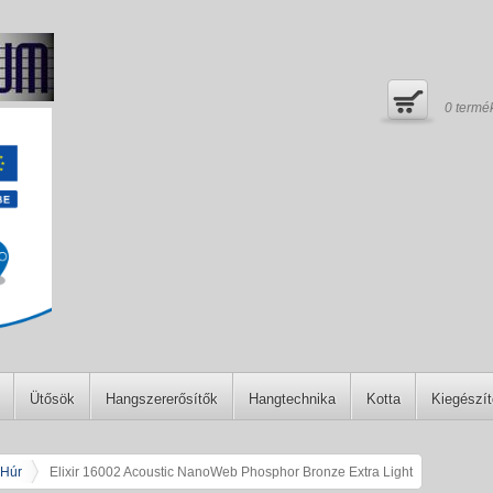
0
termé
Ütősök
Hangszererősítők
Hangtechnika
Kotta
Kiegészí
 Húr
Elixir 16002 Acoustic NanoWeb Phosphor Bronze Extra Light