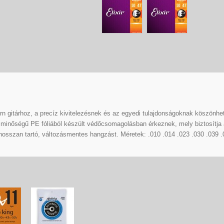
rn gitárhoz, a precíz kivitelezésnek és az egyedi tulajdonságoknak köszönhet
minőségű PE fóliából készült védőcsomagolásban érkeznek, mely biztosítja
 hosszan tartó, változásmentes hangzást. Méretek: .010 .014 .023 .030 .039 .