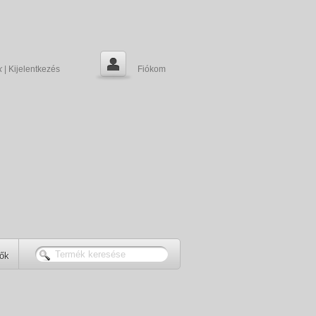
k
|
Kijelentkezés
Fiókom
tők