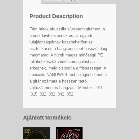
Product Description
Fém húrok akusztikus/western gitárhoz, a
precíz kivitelezésnek és az egyedi
tulajdonságoknak köszönhetően az
esztétikai és a hangzási szint hosszú ideig
megmarad. A húrok magas minőségű PE
fóliából készült védőcsomagolásban
érkeznek, mely biztosítja a frissességet. A
speciális NANOWEB technológia biztosítja
a gitár számára a hosszan tartó,
változásmentes hangzást. Méretek: .011
.015 .022 .032 .042 .052.
Ajánlott termékek: