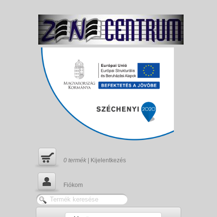
0
termék
|
Kijelentkezés
Fiókom