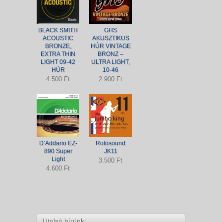
BLACK SMITH
GHS
ACOUSTIC
AKUSZTIKUS
BRONZE,
HÚR VINTAGE
EXTRA THIN
BRONZ –
LIGHT 09-42
ULTRA LIGHT,
HÚR
10-46
4.500 Ft
2.900 Ft
D’Addario EZ-
Rotosound
890 Super
JK11
Light
3.500 Ft
4.600 Ft
Utolsó hírünk: