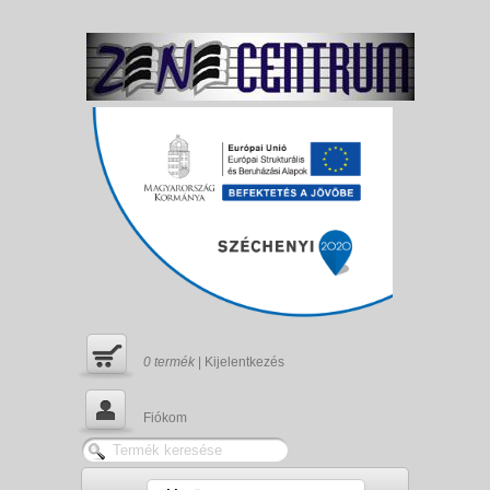
0
termék
|
Kijelentkezés
Fiókom