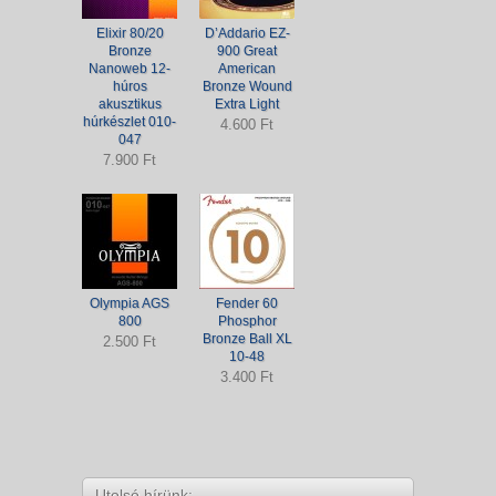
Elixir 80/20
D’Addario EZ-
Bronze
900 Great
Nanoweb 12-
American
húros
Bronze Wound
akusztikus
Extra Light
húrkészlet 010-
4.600 Ft
047
7.900 Ft
Olympia AGS
Fender 60
800
Phosphor
Bronze Ball XL
2.500 Ft
10-48
3.400 Ft
Utolsó hírünk: