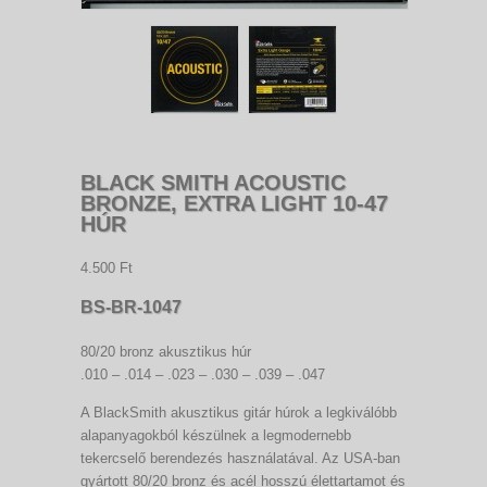
BLACK SMITH ACOUSTIC
BRONZE, EXTRA LIGHT 10-47
HÚR
4.500 Ft
BS-BR-1047
80/20 bronz akusztikus húr
.010 – .014 – .023 – .030 – .039 – .047
A BlackSmith akusztikus gitár húrok a legkiválóbb
alapanyagokból készülnek a legmodernebb
tekercselő berendezés használatával. Az USA-ban
gyártott 80/20 bronz és acél hosszú élettartamot és