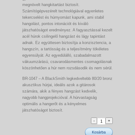
megnövelt hangkitartást biztosít.
Számítógépvezérelt technológiával egyenletes
tekercselést és húrnyomást kapunk, ami stabil
hangolást, pontos intonációt és kiváló
játszhatóságot eredményez. A fagyasztással kezelt
acél húrok csilingelő hangzást és lágy tapintást
adnak. Ez együttesen biztosítja a konzisztencia, a
hangszín, a tartósság és a teljesítmény tökéletes
egyensúlyát. Az egyedülálló, szabadalmazott
vákuumzárású, csavarodásmentes csomagolásnak
köszönhetően a húr nem rozsdásodik és nem sérül.
BR-1047 – A BlackSmith legkedveltebb 80/20 bronz
akusztikus húrjai, ideális azok a gitárosok
számára, akik a fényes hangzást kedvelik,
nagyobb hangprojekcióval. A húrvastagság
optimális a hangerőt és a kényelmes
játszhatóságot biztosít.
Kosárba