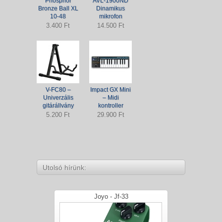
Phosphor
AVL-1900ND
Bronze Ball XL
Dinamikus
10-48
mikrofon
3.400 Ft
14.500 Ft
V-FC80 –
Impact GX Mini
Univerzális
– Midi
gitárállvány
kontroller
5.200 Ft
29.900 Ft
Utolsó hírünk:
Joyo - Jf-33