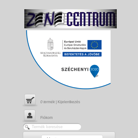
0
termék
|
Kijelentkezés
Fiókom