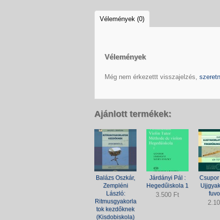
Vélemények (0)
Vélemények
Még nem érkezettt visszajelzés,
szeretn
Ajánlott termékek:
Balázs Oszkár,
Járdányi Pál :
Csupor 
Zempléni
Hegedűiskola 1
Ujjgyak
László:
fuvo
3.500 Ft
Ritmusgyakorla
2.10
tok kezdőknek
(Kisdobiskola)