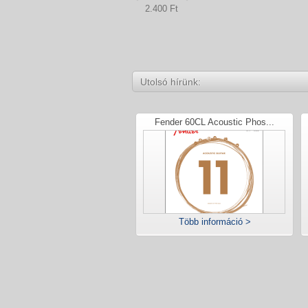
2.400 Ft
Utolsó hírünk:
Fender 60CL Acoustic Phos...
Több információ >