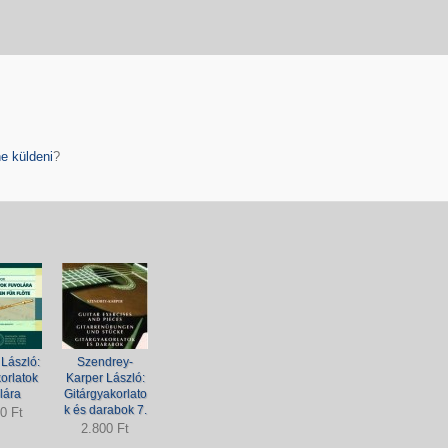
e küldeni
?
László:
Szendrey-
orlatok
Karper László:
lára
Gitárgyakorlato
k és darabok 7.
0 Ft
2.800 Ft