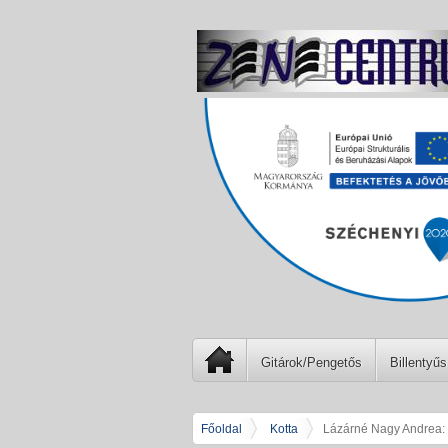
Gitárok/Pengetős
Billentyűs
Főoldal
Kotta
Lázárné Nagy Andrea: M