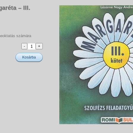
réta – III.
neoktatás számára
Kosárba