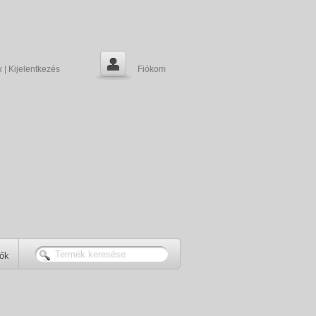
k
|
Kijelentkezés
Fiókom
tők