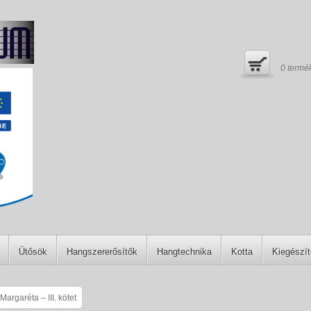
0
termé
Ütősök
Hangszererősítők
Hangtechnika
Kotta
Kiegészí
argaréta – III. kötet