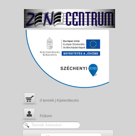
0
termék
|
Kijelentkezés
Fiókom