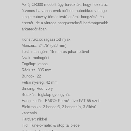
Az új CR300 modellt úgy terveztük, hogy hozza az
ötvenes-hatvanas évek időtlen, autentikus vintage
single-cutaway tömör testű gitárok hangzását és
érzetét, de a vintage hangszereknél barátságosabb
árkategóriában.
Konstrukció: ragasztott nyak
Menzúra: 24,75” (628 mm)
Test: mahagóni, 15 mm-es juhar tetővel
Nyak: mahagóni
Fogólap: jatoba
Rádiusz: 305 mm
Bundok: 22
Felső nyereg: 42 mm
Binding: Red Ivory
Berakás: téglalap gyöngyház
Hangszedők: EMG® RetroActive FAT 55 szett
Elektronika: 2 hangerő, 2 hangszín, 3-állású
kapcsoló
Hardver: nikkel
Híd: Tune-o-matic & stop tailpiece