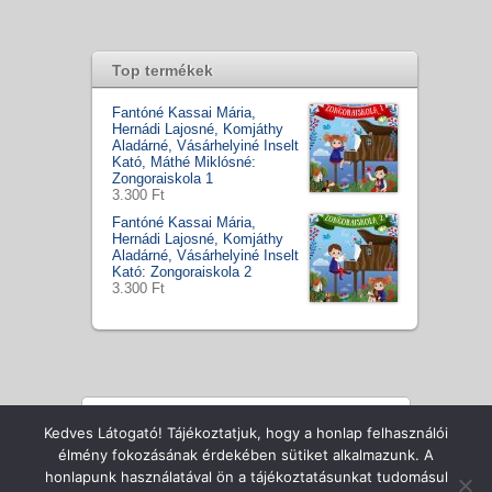
Top termékek
Fantóné Kassai Mária,
Hernádi Lajosné, Komjáthy
Aladárné, Vásárhelyiné Inselt
Kató, Máthé Miklósné:
Zongoraiskola 1
3.300 Ft
Fantóné Kassai Mária,
Hernádi Lajosné, Komjáthy
Aladárné, Vásárhelyiné Inselt
Kató: Zongoraiskola 2
3.300 Ft
Kedves Látogató! Tájékoztatjuk, hogy a honlap felhasználói
Copyright © Zenecentrum Kft., All Rights Reserved
élmény fokozásának érdekében sütiket alkalmazunk. A
honlapunk használatával ön a tájékoztatásunkat tudomásul