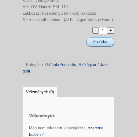
Kulcs: Vintage stílus
Húr: D’Addario® EXL 110
Lakkozás: középfényű (antikolt) lakkozás
Szín: antikolt sunburst (ATB – Aged Vintage Burst)
Kosárba
Kategória:
Gitárok/Pengetős
,
Szólógitár / Jazz
gitár
.
Vélemények (0)
Vélemények
Még nem érkezettt visszajelzés,
szeretne
küldeni
?