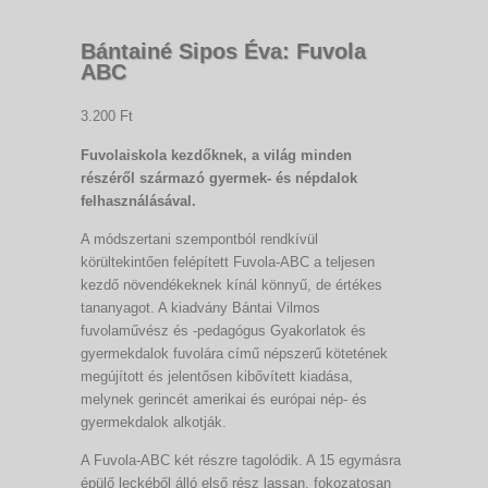
Bántainé Sipos Éva: Fuvola
ABC
3.200 Ft
Fuvolaiskola kezdőknek, a világ minden
részéről származó gyermek- és népdalok
felhasználásával.
A módszertani szempontból rendkívül
körültekintően felépített Fuvola-ABC a teljesen
kezdő növendékeknek kínál könnyű, de értékes
tananyagot. A kiadvány Bántai Vilmos
fuvolaművész és -pedagógus Gyakorlatok és
gyermekdalok fuvolára című népszerű kötetének
megújított és jelentősen kibővített kiadása,
melynek gerincét amerikai és európai nép- és
gyermekdalok alkotják.
A Fuvola-ABC két részre tagolódik. A 15 egymásra
épülő leckéből álló első rész lassan, fokozatosan