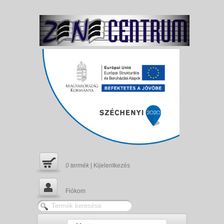
0
termék
|
Kijelentkezés
Fiókom