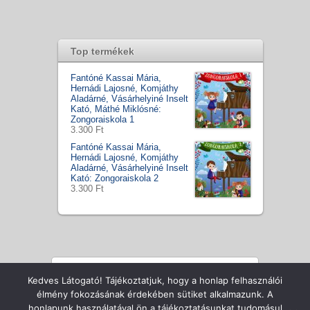
Top termékek
Fantóné Kassai Mária,
Hernádi Lajosné, Komjáthy
Aladárné, Vásárhelyiné Inselt
Kató, Máthé Miklósné:
Zongoraiskola 1
3.300 Ft
Fantóné Kassai Mária,
Hernádi Lajosné, Komjáthy
Aladárné, Vásárhelyiné Inselt
Kató: Zongoraiskola 2
3.300 Ft
Kedves Látogató! Tájékoztatjuk, hogy a honlap felhasználói
Copyright © Zenecentrum Kft., All Rights Reserved
élmény fokozásának érdekében sütiket alkalmazunk. A
honlapunk használatával ön a tájékoztatásunkat tudomásul