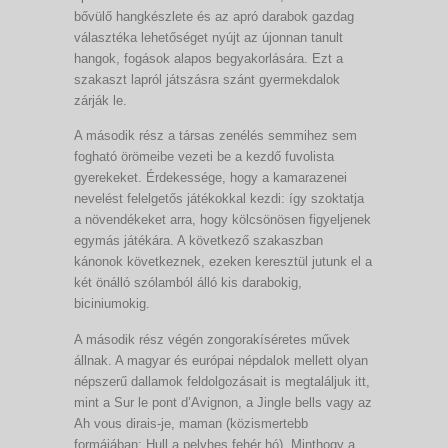
bővülő hangkészlete és az apró darabok gazdag
választéka lehetőséget nyújt az újonnan tanult
hangok, fogások alapos begyakorlására. Ezt a
szakaszt lapról játszásra szánt gyermekdalok
zárják le.
A második rész a társas zenélés semmihez sem
fogható örömeibe vezeti be a kezdő fuvolista
gyerekeket. Érdekessége, hogy a kamarazenei
nevelést felelgetős játékokkal kezdi: így szoktatja
a növendékeket arra, hogy kölcsönösen figyeljenek
egymás játékára. A következő szakaszban
kánonok következnek, ezeken keresztül jutunk el a
két önálló szólamból álló kis darabokig,
biciniumokig.
A második rész végén zongorakíséretes művek
állnak. A magyar és európai népdalok mellett olyan
népszerű dallamok feldolgozásait is megtaláljuk itt,
mint a Sur le pont d’Avignon, a Jingle bells vagy az
Ah vous dirais-je, maman (közismertebb
formájában: Hull a pelyhes fehér hó). Minthogy a