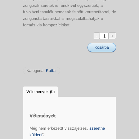
zongorakíséretek is rendkívül egyszerűek, a
fuvolázni tanulók nemcsak felnőtt korrepetitorral, de
zongorista társaikkal is megszólaltathatják e
formás kis kompozíciókat.
Kosárba
Kategória:
Kotta
.
Vélemények (0)
Vélemények
Még nem érkezettt visszajelzés,
szeretne
küldeni
?