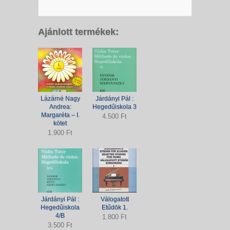
Ajánlott termékek:
Lázárné Nagy
Járdányi Pál :
Andrea:
Hegedűiskola 3
Margaréta – I.
4.500 Ft
kötet
1.900 Ft
Járdányi Pál :
Válogatott
Hegedűiskola
Etűdök 1.
4/B
1.800 Ft
3.500 Ft