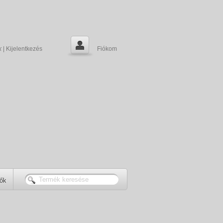
k
|
Kijelentkezés
Fiókom
tők