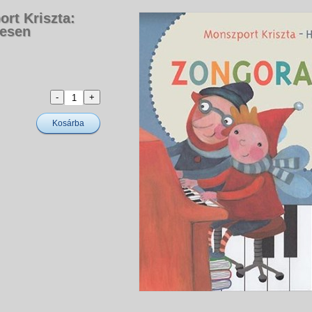
rt Kriszta:
jesen
Kosárba