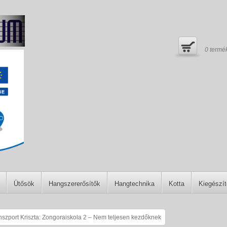
0
termé
Ütősök
Hangszererősítők
Hangtechnika
Kotta
Kiegészí
szport Kriszta: Zongoraiskola 2 – Nem teljesen kezdőknek