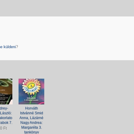
e küldeni
?
drey-
Horváth
László:
Istvánné Smid
akorlato
Anna, Lázárné
rabok 7.
Nagy Andrea:
Margaréta 3.
0 Ft
tankönyv