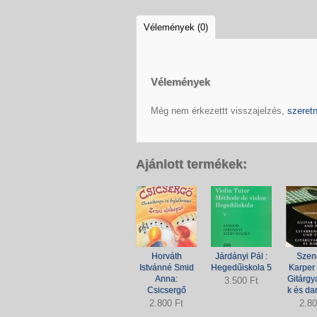
Vélemények (0)
Vélemények
Még nem érkezettt visszajelzés,
szeretn
Ajánlott termékek:
Horváth
Járdányi Pál :
Szen
Istvánné Smid
Hegedűiskola 5
Karper 
Anna:
Gitárgy
3.500 Ft
Csicsergő
k és da
2.800 Ft
2.80