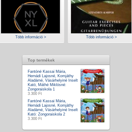
Több információ >
Több információ >
Top termékek
Fantóné Kassai Mária,
Hernádi Lajosné, Komjáthy
Aladárné, Vásárhelyiné Inselt
Kató, Máthé Miklósné:
Zongoraiskola 1
3.300 Ft
Fantóné Kassai Mária,
Hernádi Lajosné, Komjáthy
Aladárné, Vásárhelyiné Inselt
Kató: Zongoraiskola 2
3.300 Ft