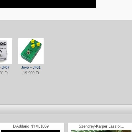
 Jf-07
Joyo – Jf-01
00 Ft
19.900 Ft
D'Addario NYXL1059
Szendrey-Karper László:...