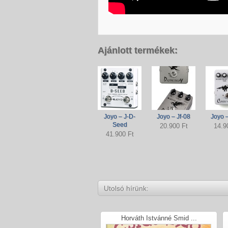
Ajánlott termékek:
Joyo – J-D-
Joyo – Jf-08
Joyo –
Seed
20.900 Ft
14.9
41.900 Ft
Utolsó hírünk:
Horváth Istvánné Smid ...