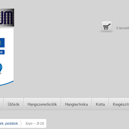
0
termé
Ütősök
Hangszererősítők
Hangtechnika
Kotta
Kiegészí
tek, pedálok
Joyo – Jf-16