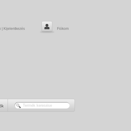
k
|
Kijelentkezés
Fiókom
tők