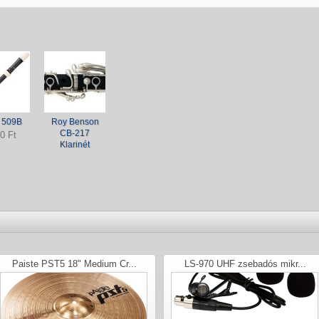
 509B
Roy Benson
CB-217
0 Ft
Klarinét
Paiste PST5 18" Medium Cr...
LS-970 UHF zsebadós mikr...