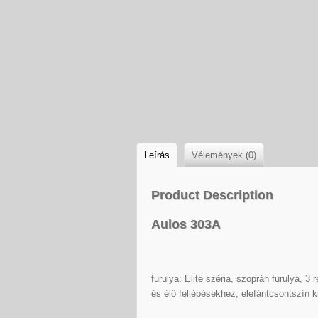
Leírás
Vélemények (0)
Product Description
Aulos 303A
furulya: Elite széria, szoprán furulya, 
és élő fellépésekhez, elefántcsontszín ki