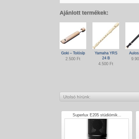
Ajánlott termékek:
Goki – Tolósíp
Yamaha YRS
Aulos
24 B
2.500 Ft
9.90
4.500 Ft
Utolsó hírünk:
Superlux E205 stúdiómik...