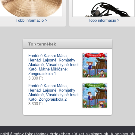
Több információ >
Több információ >
Top termékek
Fantóné Kassai Mária,
Hernádi Lajosné, Komjáthy
Aladárné, Vásárhelyiné Inselt
Kató, Máthé Miklósné:
Zongoraiskola 1
3.300 Ft
Fantóné Kassai Mária,
Hernádi Lajosné, Komjáthy
Aladárné, Vásárhelyiné Inselt
Kató: Zongoraiskola 2
3.300 Ft
ll Rights Reserved
Csapatunk
Hírek / Tesztek
ÁSZF
Vásá
ználói élmény fokozásának érdekében sütiket alkalmazunk. A honlapunk 