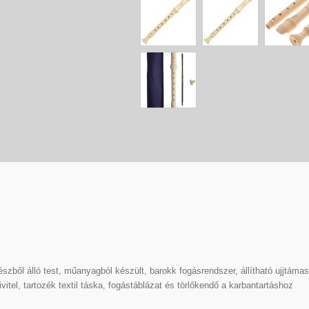
3 részből álló test, műanyagból készült, barokk fogásrendszer, állítható ujjtá
vitel, tartozék textil táska, fogástáblázat és törlőkendő a karbantartáshoz