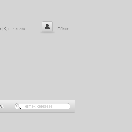
k
|
Kijelentkezés
Fiókom
tők