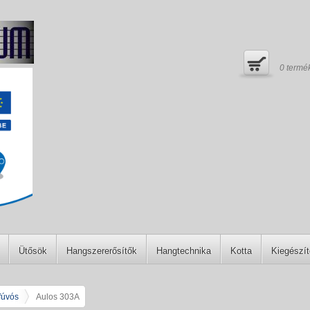
0
termé
Ütősök
Hangszererősítők
Hangtechnika
Kotta
Kiegészí
fúvós
Aulos 303A