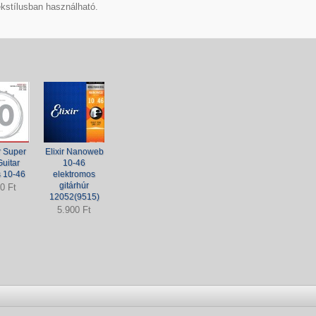
tékstílusban használható.
 Super
Elixir Nanoweb
uitar
10-46
s 10-46
elektromos
gitárhúr
0 Ft
12052(9515)
5.900 Ft