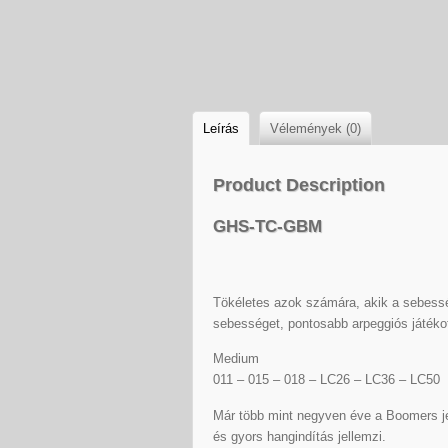
Leírás
Vélemények (0)
Product Description
GHS-TC-GBM
Tökéletes azok számára, akik a sebessé
sebességet, pontosabb arpeggiós játékot
Medium
011 – 015 – 018 – LC26 – LC36 – LC50
Már több mint negyven éve a Boomers je
és gyors hangindítás jellemzi.