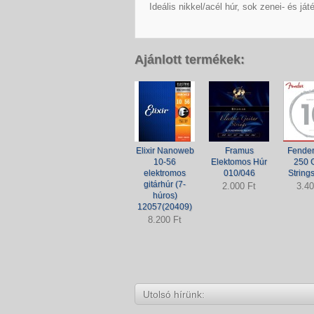
Ideális nikkel/acél húr, sok zenei- és já
Ajánlott termékek:
Elixir Nanoweb
Framus
Fender
10-56
Elektomos Húr
250 G
elektromos
010/046
String
gitárhúr (7-
2.000 Ft
3.40
húros)
12057(20409)
8.200 Ft
Utolsó hírünk: