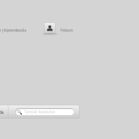
k
|
Kijelentkezés
Fiókom
tők