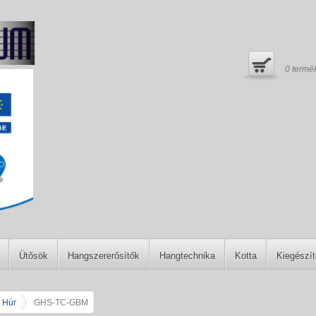
0
termé
Ütősök
Hangszererősítők
Hangtechnika
Kotta
Kiegészí
r Húr
GHS-TC-GBM