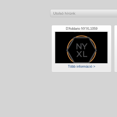
Utolsó hírünk:
D'Addario NYXL1059
Több információ >