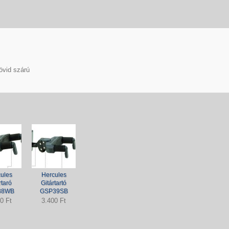
rövid szárú
ules
Hercules
rtaró
Gitártartó
38WB
GSP39SB
0 Ft
3.400 Ft