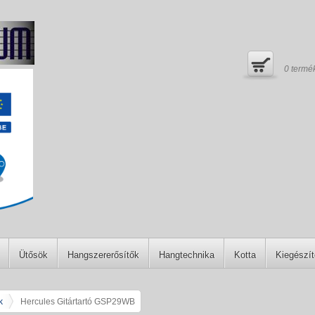
0
termé
Ütősök
Hangszererősítők
Hangtechnika
Kotta
Kiegészí
k
Hercules Gitártartó GSP29WB