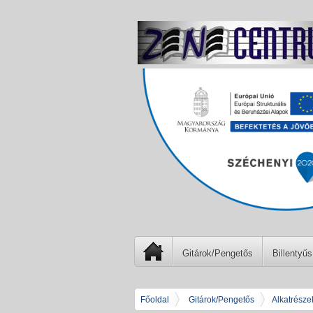
Gitárok/Pengetős
Billentyűs
Főoldal
Gitárok/Pengetős
Alkatrésze