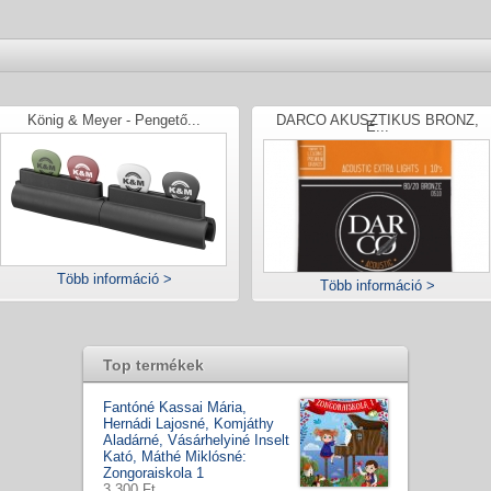
König & Meyer - Pengető...
DARCO AKUSZTIKUS BRONZ,
E...
Több információ >
Több információ >
Top termékek
Fantóné Kassai Mária,
Hernádi Lajosné, Komjáthy
Aladárné, Vásárhelyiné Inselt
Kató, Máthé Miklósné:
Zongoraiskola 1
3.300 Ft