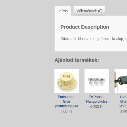
Leírás
Vélemények (0)
Product Description
Gitártartó, klasszikus gitárhoz, fa alap, 
Ajánlott termékek:
Partsland –
Dr.Parts –
Herc
Gitár
Hangolókulcs
Gitá
potmétersapka
GSP
4.200 Ft
800 Ft
3.40