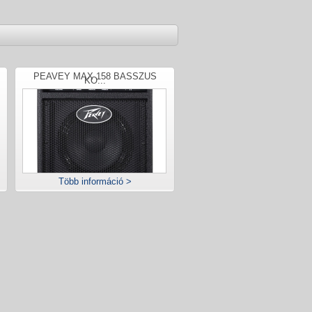
PEAVEY MAX 158 BASSZUS
KO...
Több információ >