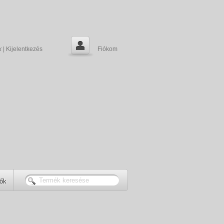
k
|
Kijelentkezés
Fiókom
tők