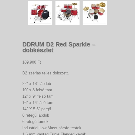
DDRUM D2 Red Sparkle –
dobkészlet
189.900 Ft
D2 szériás teljes dobszett.
22″ x 18″ lábdob
10″ x 8 felső tam
12″ x 9″ felső tam
16″ x 14″ álló tam
14″ X 5.5″ pergő
8 rétegű lábdob
6 rétegű tamok
Industrial Low Mass hársfa testek
1,6 mm vastag Triple Flanged kávák