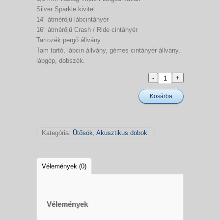
Silver Sparkle kivitel
14″ átmérőjű lábcintányér
16″ átmérőjű Crash / Ride cintányér
Tartozék pergő állvány
Tam tartó, lábcin állvány, gémes cintányér állvány,
lábgép, dobszék.
Kosárba
Kategória:
Ütősök
,
Akusztikus dobok
.
Vélemények (0)
Vélemények