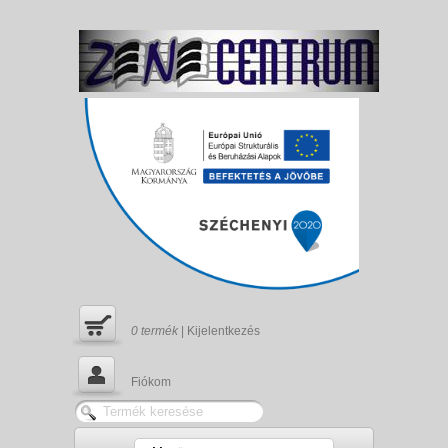
0
termék
|
Kijelentkezés
Fiókom