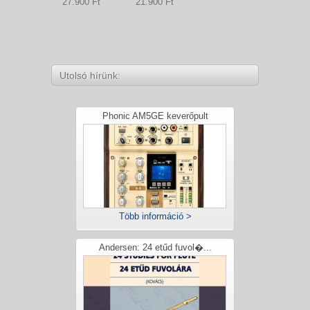
27.900 Ft
21.900 Ft
Utolsó hírünk:
Phonic AM5GE keverőpult
Több információ >
Andersen: 24 etűd fuvol�...