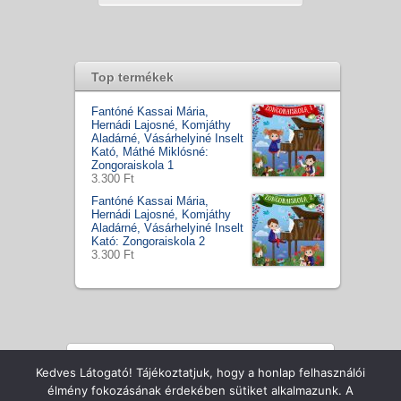
Top termékek
Fantóné Kassai Mária,
Hernádi Lajosné, Komjáthy
Aladárné, Vásárhelyiné Inselt
Kató, Máthé Miklósné:
Zongoraiskola 1
3.300 Ft
Fantóné Kassai Mária,
Hernádi Lajosné, Komjáthy
Aladárné, Vásárhelyiné Inselt
Kató: Zongoraiskola 2
3.300 Ft
Kedves Látogató! Tájékoztatjuk, hogy a honlap felhasználói
Copyright © Zenecentrum Kft., All Rights Reserved
élmény fokozásának érdekében sütiket alkalmazunk. A