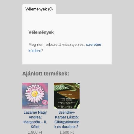
Vélemények (0)
Vélemények
Még nem érkezettt visszajelzés,
szeretne
küldeni
?
Ajánlott termékek:
Lázárné Nagy
Szendrey-
Andrea:
Karper László:
Margaréta – II.
Gitárgyakorlato
Kötet
k és darabok 2.
1.900 Ft
1.600 Ft