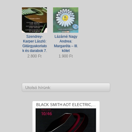
Szendrey-
Lázárné Nagy
Karper László:
Andrea:
Gitárgyakorlato
Margaréta – III.
k és darabok 7.
kötet
2.800 Ft
1.900 Ft
Utolsó hírünk:
BLACK SMITH AOT ELECTRIC,...