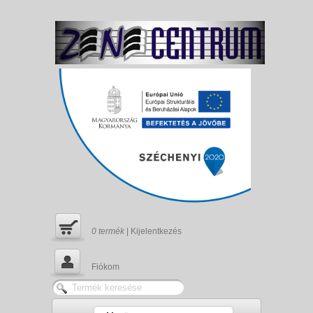
0
termék
|
Kijelentkezés
Fiókom