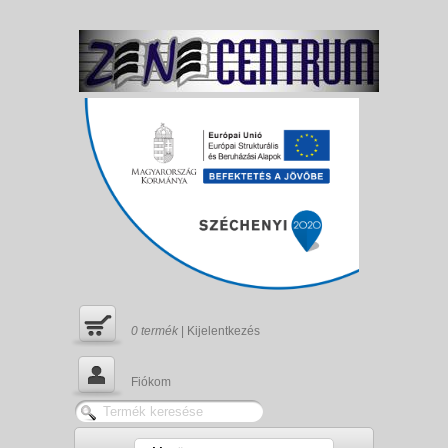
0
termék
|
Kijelentkezés
Fiókom