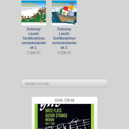
Dobszay
Dobszay
László:
László:
Szolfézskönyv
Szolfézskönyv
zeneiskolásokn
zeneiskolásokn
ak 1.
ak 2.
3.000 Ft
3.000 Ft
Utolsó hírünk:
GHS-720-M