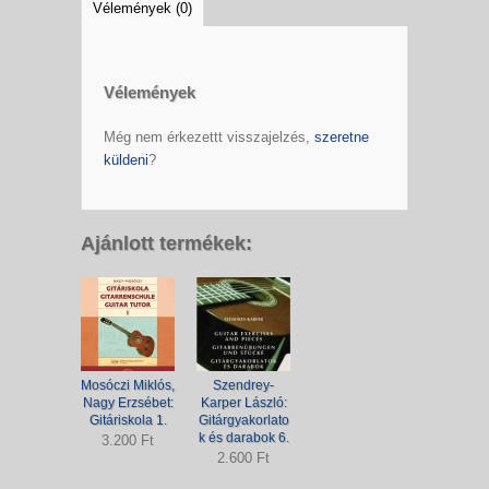
Vélemények (0)
Vélemények
Még nem érkezettt visszajelzés,
szeretne
küldeni
?
Ajánlott termékek:
Mosóczi Miklós,
Szendrey-
Nagy Erzsébet:
Karper László:
Gitáriskola 1.
Gitárgyakorlato
k és darabok 6.
3.200 Ft
2.600 Ft