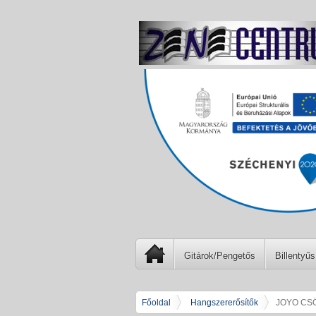
Gitárok/Pengetős
Billentyűs
Főoldal
Hangszererősítők
JOYO CSÖ