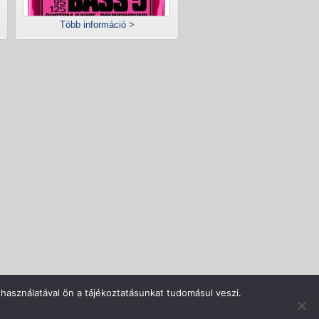
Több információ >
rlás menete
Adatvédelem
Impresszum
Kapcsolat
használatával ön a tájékoztatásunkat tudomásul veszi.