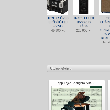
JOYO CSÖVES
TRACE ELLIOT
CO
ERŐSÍTŐ FEJ
BASSZUS
GITÁR
– VIVO
LÁDA
ZENGE
49.900 Ft
229.900 Ft
30 W
BLUE
67.9
Utolsó hírünk:
Papp Lajos: Zongora ABC 2...