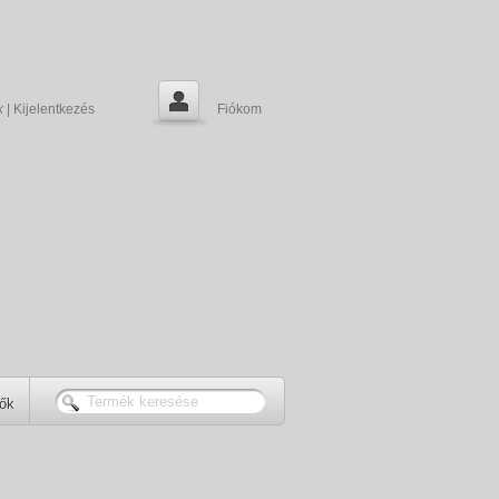
k
|
Kijelentkezés
Fiókom
tők