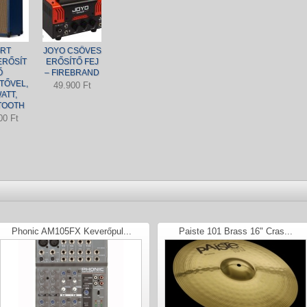
RT
JOYO CSÖVES
ERŐSÍT
ERŐSÍTŐ FEJ
Ő
– FIREBRAND
TŐVEL,
49.900 Ft
ATT,
TOOTH
00 Ft
Phonic AM105FX Keverőpul...
Paiste 101 Brass 16" Cras...