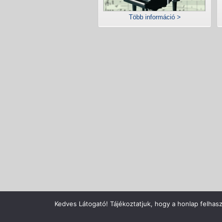
Több információ >
Copyright © Zenecentrum Kft., A
Kedves Látogató! Tájékoztatjuk, hogy a honlap felhas