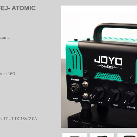
EJ- ATOMIC
atorna
imum 16Ω
z OUTPUT DC18V/2.0A