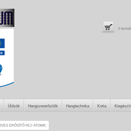
0
termé
Ütősök
Hangszererősítők
Hangtechnika
Kotta
Kiegészí
VES ERŐSÍTŐ FEJ- ATOMIC