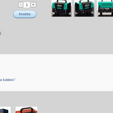
Kosárba
j
.
e küldeni
?