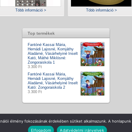
Több információ >
Több információ >
Top termékek
Fantóné Kassai Mária,
Hernádi Lajosné, Komjáthy
Aladárné, Vásárhelyiné Inselt
Kató, Máthé Miklósné:
Zongoraiskola 1
3.300 Ft
Fantóné Kassai Mária,
Hernádi Lajosné, Komjáthy
Aladárné, Vásárhelyiné Inselt
Kató: Zongoraiskola 2
3.300 Ft
ll Rights Reserved
Csapatunk
Hírek / Tesztek
ÁSZF
Vásá
ználói élmény fokozásának érdekében sütiket alkalmazunk. A honlapunk 
Elfogadom
Adatvédelmi irányelvek