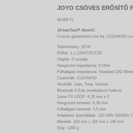
JOYO CSÖVES ERŐSÍTŐ F
49.900 Ft
JA-banTamP AtomiC
Csöves gitárerősítő mini fej, CLEAN/OD cs
Teljesítmény: 20 W
Előfok: 1 x 12AX7/ECC83
Végfok: D osztály
Hangszóró impedancia: 8 Ohm
Fülhallgató impedancia: Standard 32Ω Min
Csatornák: CLEAN/OD
Vezérlők: Gain, Tone, Volume
Bluetooth 4.0-ás zenelejátszó funkció
Soros FX LOOP: 6,35 mm x 2
Hangszóró kimenet: 6,35 mm
Fülhallgató kimenet: 3,5 mm
Adapteres áramellátás: 110-240V 50/60H
Méretek: 163 mm x 110 mm x 140 mm
Súly: 1200 g