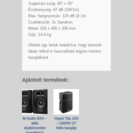
Sugárzási szög: 90° x 30°
Érzékenység: 97 dB (1W/1m)
Max. hangnyomás: 125 dB @ 1m
Csatlakozók: 2x Speakon
Méret: 620 x 405 x 330 mm
Súly: 14.6 kg
Oldalai úgy lettek kialakítva, hogy tartozék
lábak nélkül is használható legyen monitor
hangfalként.
Ajánlott termékek:
M-Audio BX4 –
Hyper Top 15A
aktív
– 1000W 15″
stúdiómonitor
Aktív hangfal
hangfalpár