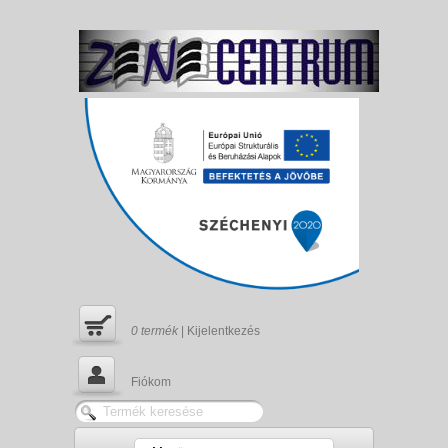
0
termék
|
Kijelentkezés
Fiókom