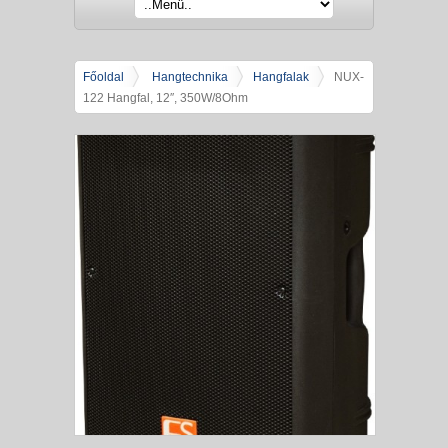
Főoldal
Hangtechnika
Hangfalak
NUX-
122 Hangfal, 12″, 350W/8Ohm