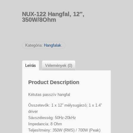
NUX-122 Hangfal, 12″,
350W/8Ohm
Kategória:
Hangfalak
.
Leírás
Vélemények (0)
Product Description
Kétutas passzív hangfal
Összetevők: 1 x 12” mélysugárzó; 1 x 1.4”
driver
Sávszélesség: 50Hz-20kHz
Impedancia: 8 Ohm
Teljesítmény: 350W (RMS) / 700W (Peak)