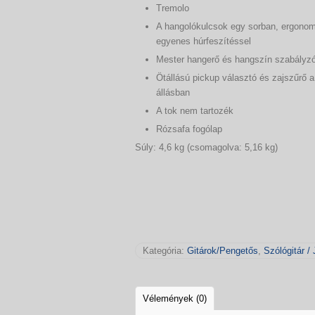
Tremolo
A hangolókulcsok egy sorban, ergonom
egyenes húrfeszítéssel
Mester hangerő és hangszín szabályz
Ötállású pickup választó és zajszűrő 
állásban
A tok nem tartozék
Rózsafa fogólap
Súly: 4,6 kg (csomagolva: 5,16 kg)
Kategória:
Gitárok/Pengetős
,
Szólógitár / 
Vélemények (0)