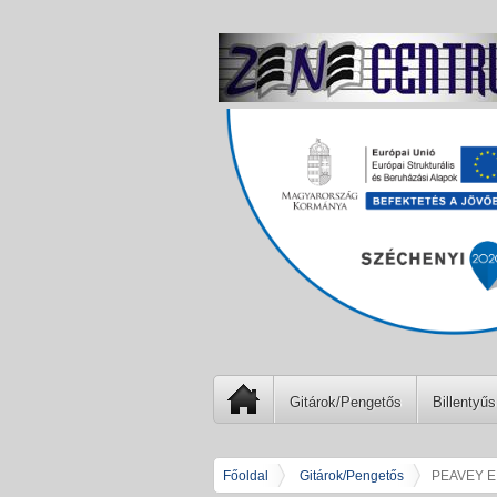
Gitárok/Pengetős
Billentyűs
Főoldal
Gitárok/Pengetős
PEAVEY E