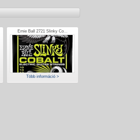
Ernie Ball 2721 Slinky Co...
Több információ >