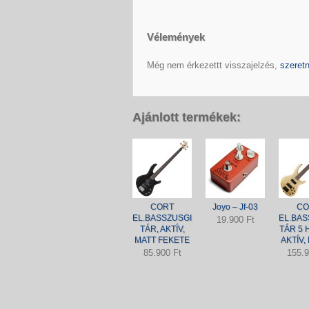
Vélemények
Még nem érkezettt visszajelzés,
szeretn
Ajánlott termékek:
CORT
Joyo – Jf-03
CO
EL.BASSZUSGI
EL.BAS
19.900 Ft
TÁR, AKTÍV,
TÁR 5 
MATT FEKETE
AKTÍV,
85.900 Ft
155.9