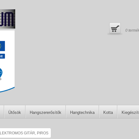
0
termé
Ütősök
Hangszererősítők
Hangtechnika
Kotta
Kiegészí
LEKTROMOS GITÁR, PIROS