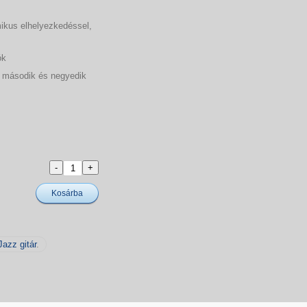
ikus elhelyezkedéssel,
ók
a második és negyedik
Kosárba
Jazz gitár
.