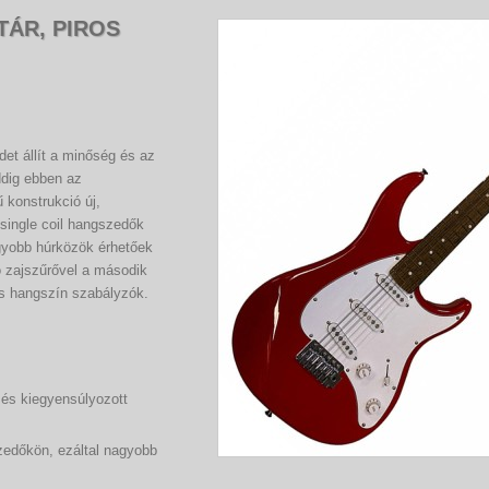
TÁR, PIROS
et állít a minőség és az
ddig ebben az
ű konstrukció új,
 single coil hangszedők
gyobb húrközök érhetőek
ó zajszűrővel a második
és hangszín szabályzók.
 és kiegyensúlyozott
zedőkön, ezáltal nagyobb