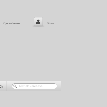
k
|
Kijelentkezés
Fiókom
tők