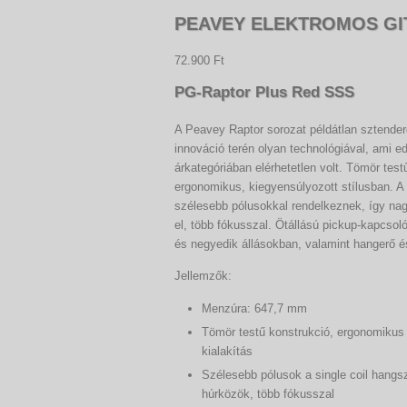
PEAVEY ELEKTROMOS GI
72.900 Ft
PG-Raptor Plus Red SSS
A Peavey Raptor sorozat példátlan sztenderd
innováció terén olyan technológiával, ami e
árkategóriában elérhetetlen volt. Tömör test
ergonomikus, kiegyensúlyozott stílusban. A
szélesebb pólusokkal rendelkeznek, így na
el, több fókusszal. Ötállású pickup-kapcsol
és negyedik állásokban, valamint hangerő 
Jellemzők:
Menzúra: 647,7 mm
Tömör testű konstrukció, ergonomikus
kialakítás
Szélesebb pólusok a single coil hangs
húrközök, több fókusszal