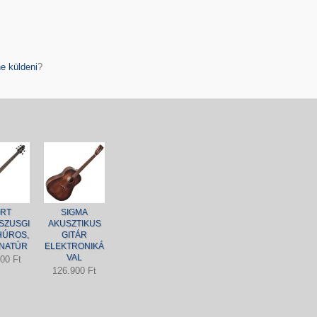
e küldeni
?
RT
SIGMA
SZUSGI
AKUSZTIKUS
HÚROS,
GITÁR
 NATÚR
ELEKTRONIKÁ
VAL
00 Ft
126.900 Ft