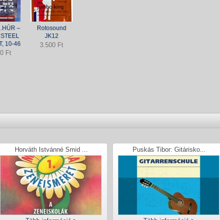
.HÚR –
Rotosound
STEEL
JK12
T, 10-46
3.500 Ft
0 Ft
Horváth Istvánné Smid ...
Puskás Tibor: Gitárisko...