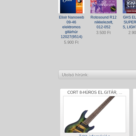
Elixir Nanoweb
Rotosound R12
GHS EL
09-46
nikkelezett,
SUPER
elektromos
012-052
S, LIGH
gitárhúr
3.500 Ft
2.90
12027(9514)
5.900 Ft
Utolsó hírünk:
CORT 8-HÚROS EL.GITÁR, ...