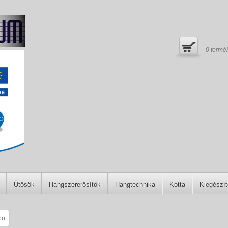
0
termé
Ütősök
Hangszererősítők
Hangtechnika
Kotta
Kiegészí
po