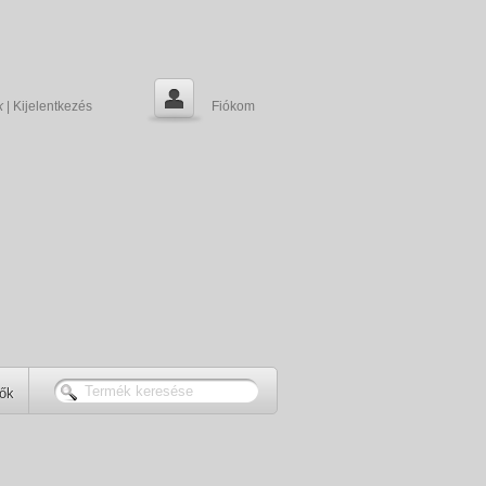
k
|
Kijelentkezés
Fiókom
tők