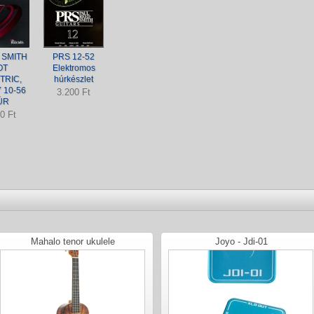
 SMITH
PRS 12-52
OT
Elektromos
TRIC,
húrkészlet
 10-56
3.200 Ft
ÚR
0 Ft
Mahalo tenor ukulele
Joyo - Jdi-01