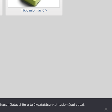
Több információ >
rlás menete
Adatvédelem
Impresszum
Kapcsolat
használatával ön a tájékoztatásunkat tudomásul veszi.