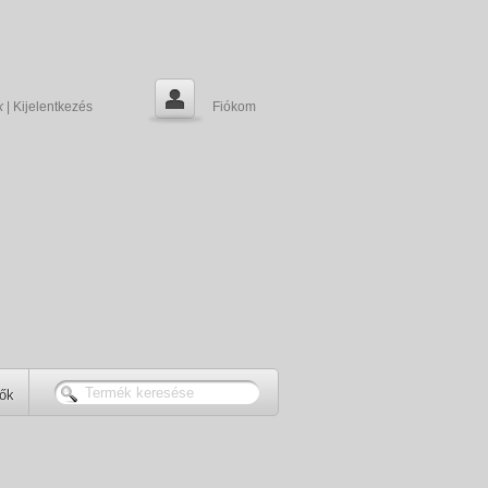
k
|
Kijelentkezés
Fiókom
tők