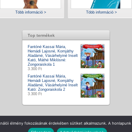
Több információ >
Több információ >
Top termékek
Fantóné Kassai Mária,
Hernádi Lajosné, Komjáthy
Aladárné, Vásárhelyiné Inselt
Kató, Máthé Miklósné:
Zongoraiskola 1
3.300 Ft
Fantóné Kassai Mária,
Hernádi Lajosné, Komjáthy
Aladárné, Vásárhelyiné Inselt
Kató: Zongoraiskola 2
3.300 Ft
ll Rights Reserved
Csapatunk
Hírek / Tesztek
ÁSZF
Vásá
ználói élmény fokozásának érdekében sütiket alkalmazunk. A honlapunk 