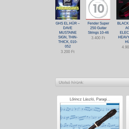
GHS EL.HÚR –
Fender Super
BLACK
DAVE
250 Guitar
A
MUSTAINE
Strings 10-46
ELEC
SIGN, THIN-
HEAVY
3.400 Ft
THICK, 010-
H
052
4.90
3.200 Ft
Utolsó hírünk:
Lőrincz László, Paragi...