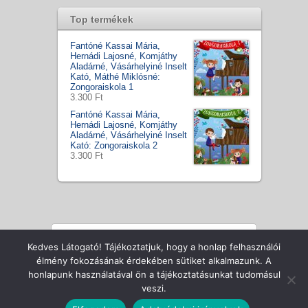
Top termékek
Fantóné Kassai Mária,
Hernádi Lajosné, Komjáthy
Aladárné, Vásárhelyiné Inselt
Kató, Máthé Miklósné:
Zongoraiskola 1
3.300 Ft
Fantóné Kassai Mária,
Hernádi Lajosné, Komjáthy
Aladárné, Vásárhelyiné Inselt
Kató: Zongoraiskola 2
3.300 Ft
Kedves Látogató! Tájékoztatjuk, hogy a honlap felhasználói
Copyright © Zenecentrum Kft., All Rights Reserved
élmény fokozásának érdekében sütiket alkalmazunk. A
honlapunk használatával ön a tájékoztatásunkat tudomásul
veszi.