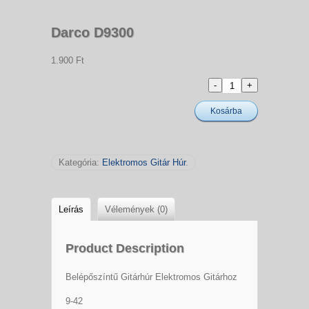
Darco D9300
1.900 Ft
Kosárba
Kategória:
Elektromos Gitár Húr
.
Leírás
Vélemények (0)
Product Description
Belépőszíntű Gitárhúr Elektromos Gitárhoz
9-42