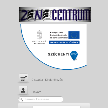
0
termék
|
Kijelentkezés
Fiókom