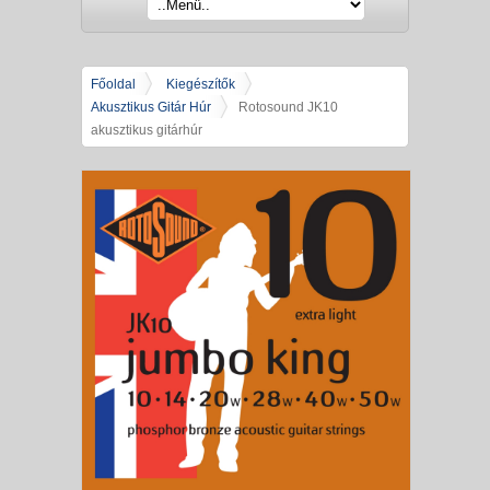
Főoldal
Kiegészítők
Akusztikus Gitár Húr
Rotosound JK10
akusztikus gitárhúr