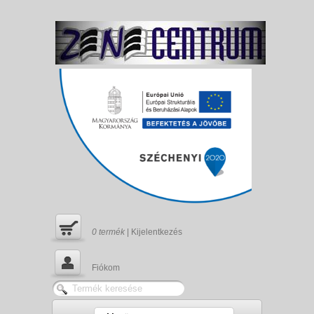
0
termék
|
Kijelentkezés
Fiókom