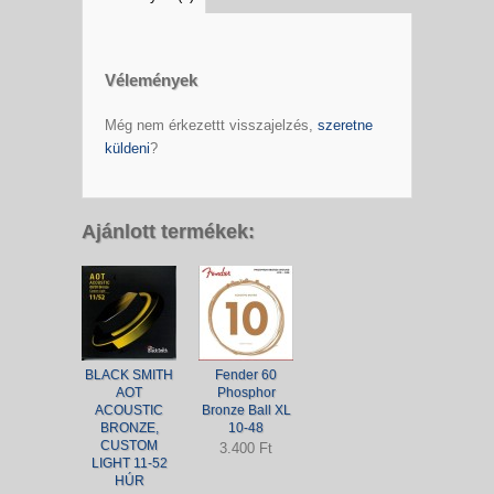
Vélemények
Még nem érkezettt visszajelzés,
szeretne
küldeni
?
Ajánlott termékek:
BLACK SMITH
Fender 60
AOT
Phosphor
ACOUSTIC
Bronze Ball XL
BRONZE,
10-48
CUSTOM
3.400 Ft
LIGHT 11-52
HÚR