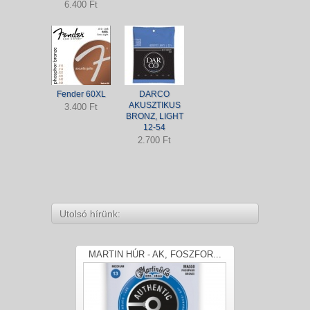
6.400 Ft
Fender 60XL
DARCO
AKUSZTIKUS
3.400 Ft
BRONZ, LIGHT
12-54
2.700 Ft
Utolsó hírünk:
MARTIN HÚR - AK, FOSZFOR...